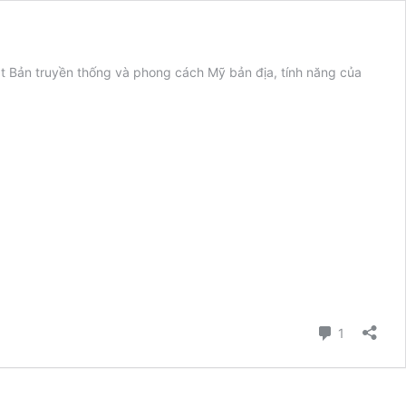
ật Bản truyền thống và phong cách Mỹ bản địa, tính năng của
Ghế
Lyla
–
Sự
Pha
Trộn
Truyền
Thống
Nhật
Bản
Với
Phong
Cách
Bình luận
1
Mỹ
Bản
Địa