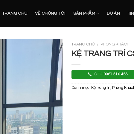
TRANG CHỦ
VỀ CHÚNG TÔI
SẢN PHẨM
DỰ ÁN
TI
TRANG CHỦ
/
PHÒNG KHÁCH
KỆ TRANG TRÍ C
GỌI: 0961 510 466
Danh mục:
Kệ trang trí
,
Phòng Khác