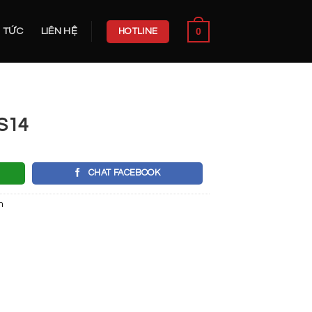
0
N TỨC
LIÊN HỆ
HOTLINE
S14
CHAT FACEBOOK
h