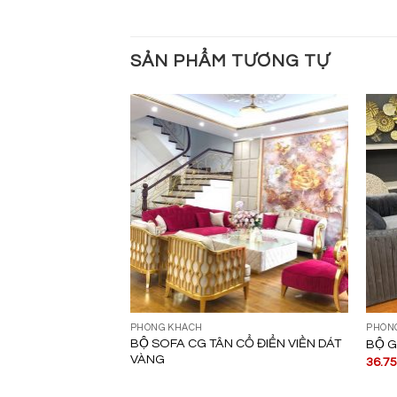
SẢN PHẨM TƯƠNG TỰ
PHÒNG KHÁCH
PHÒN
 ĐIỂN SANG
BỘ SOFA CG TÂN CỔ ĐIỂN VIỀN DÁT
BỘ G
O CĂN HỘ CAO
VÀNG
36.7
A HOA