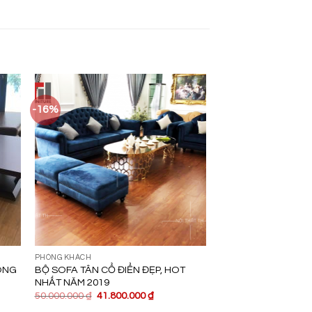
-16%
PHÒNG KHÁCH
ÒNG
BỘ SOFA TÂN CỔ ĐIỂN ĐẸP, HOT
NHẤT NĂM 2019
50.000.000
₫
41.800.000
₫