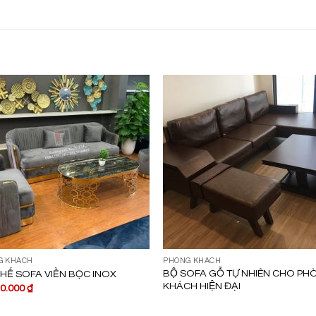
G KHÁCH
PHÒNG KHÁCH
BỘ SOFA GỖ TỰ NHIÊN CHO PH
HẾ SOFA VIỀN BỌC INOX
KHÁCH HIỆN ĐẠI
50.000
₫