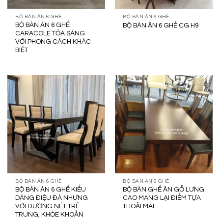
BỘ BÀN ĂN 6 GHẾ
BỘ BÀN ĂN 6 GHẾ
BỘ BÀN ĂN 6 GHẾ
BỘ BÀN ĂN 6 GHẾ CG H9
CARACOLE TỎA SÁNG
VỚI PHONG CÁCH KHÁC
BIỆT
BỘ BÀN ĂN 6 GHẾ
BỘ BÀN ĂN 6 GHẾ
BỘ BÀN ĂN 6 GHẾ KIỂU
BỘ BÀN GHẾ ĂN GỖ LƯNG
DÁNG ĐIỆU ĐÀ NHƯNG
CAO MANG LẠI ĐIỂM TỰA
VỚI ĐƯỜNG NÉT TRẺ
THOẢI MÁI
TRUNG, KHỎE KHOẮN