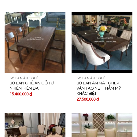
BỘ BÀN ĂN 6 GHẾ
BỘ BÀN ĂN 6 GHẾ
BỘ BÀN GHẾ ĂN GỖ TỰ
BỘ BÀN ĂN MẶT GHÉP
NHIÊN HIỆN ĐẠI
VÂN TẠO NÉT THẨM MỸ
KHÁC BIỆT
15.400.000
₫
27.500.000
₫