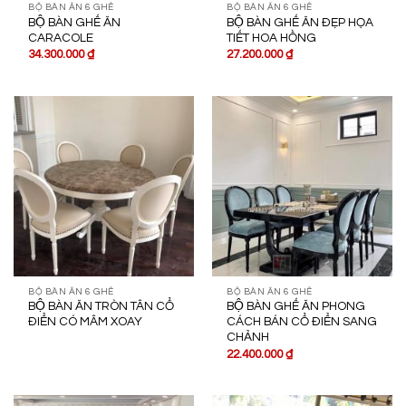
BỘ BÀN ĂN 6 GHẾ
BỘ BÀN ĂN 6 GHẾ
BỘ BÀN GHẾ ĂN
BỘ BÀN GHẾ ĂN ĐẸP HỌA
CARACOLE
TIẾT HOA HỒNG
34.300.000
₫
27.200.000
₫
BỘ BÀN ĂN 6 GHẾ
BỘ BÀN ĂN 6 GHẾ
BỘ BÀN ĂN TRÒN TÂN CỔ
BỘ BÀN GHẾ ĂN PHONG
ĐIỂN CÓ MÂM XOAY
CÁCH BÁN CỔ ĐIỂN SANG
CHẢNH
22.400.000
₫