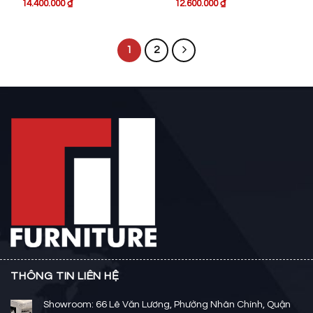
14.400.000
₫
12.600.000
₫
1
2
THÔNG TIN LIÊN HỆ
Showroom: 66 Lê Văn Lương, Phường Nhân Chính, Quận