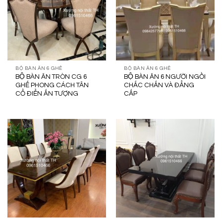
BỘ BÀN ĂN 6 GHẾ
BỘ BÀN ĂN 6 GHẾ
BỘ BÀN ĂN TRÒN CG 6
BỘ BÀN ĂN 6 NGƯỜI NGỒI
GHẾ PHONG CÁCH TÂN
CHẮC CHẮN VÀ ĐẲNG
CỔ ĐIỂN ẤN TƯỢNG
CẤP