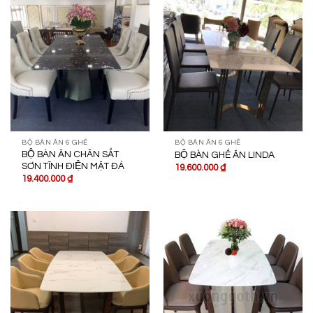
BỘ BÀN ĂN 6 GHẾ
BỘ BÀN ĂN 6 GHẾ
BỘ BÀN ĂN CHÂN SẮT
BỘ BÀN GHẾ ĂN LINDA
SƠN TĨNH ĐIỆN MẶT ĐÁ
19.600.000
₫
19.400.000
₫