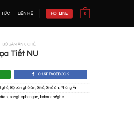
0
N TỨC
LIÊN HỆ
HOTLINE
/
BỘ BÀN ĂN 6 GHẾ
ọa Tiết NU
CHAT FACEBOOK
6 ghế
,
Bộ bàn ghế ăn
,
Ghế
,
Ghế ăn
,
Phòng Ăn
dien
,
banghephongan
,
bobanan6ghe