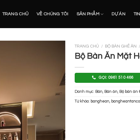
TRANG CHỦ
VỀ CHÚNG TÔI
SẢN PHẨM
DỰ ÁN
TI
TRANG CHỦ
/
BỘ BÀN GHẾ ĂN
Bộ Bàn Ăn Mặt H
GỌI: 0961 510 466
Danh mục:
Bàn
,
Bàn ăn
,
Bộ bàn ăn 
Từ khóa:
banghean
,
bangheantanco