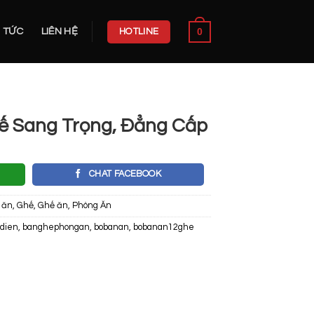
0
N TỨC
LIÊN HỆ
HOTLINE
ế Sang Trọng, Đẳng Cấp
CHAT FACEBOOK
 ăn
,
Ghế
,
Ghế ăn
,
Phòng Ăn
dien
,
banghephongan
,
bobanan
,
bobanan12ghe