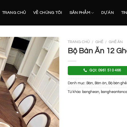
TRANG CHỦ
VỀ CHÚNG TÔI
SẢN PHẨM
DỰ ÁN
TI
TRANG CHỦ
/
GHẾ
/
GHẾ ĂN
Bộ Bàn Ăn 12 Gh
GỌI: 0961 510 466
Danh mục:
Bàn
,
Bàn ăn
,
Bộ bàn ghế
Từ khóa:
banghean
,
bangheantanco