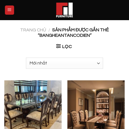
Skip
to
content
TRANG CHỦ
/
SẢN PHẨM ĐƯỢC GẮN THẺ
“BANGHEANTANCODIEN”
LỌC