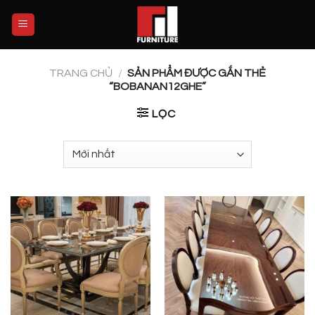
Skip
to
content
TRANG CHỦ
/
SẢN PHẨM ĐƯỢC GẮN THẺ
“BOBANAN12GHE”
LỌC