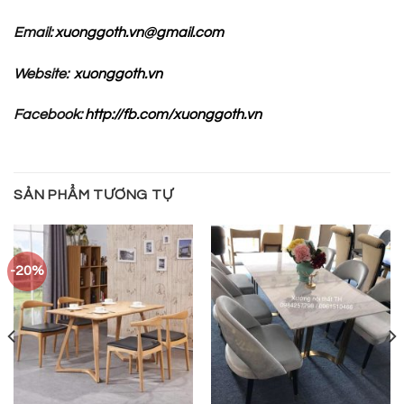
Email:
xuonggoth.vn@gmail.com
Website:
xuonggoth.vn
Facebook:
http://fb.com/xuonggoth.vn
SẢN PHẨM TƯƠNG TỰ
-20%