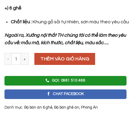
+) 6 ghế
Chất liệu :
Khung gỗ sồi tự nhiên, sơn màu theo yêu cầu
Ngoài ra, Xưởng nội thất TH chúng tôi có thể làm theo yêu
cầu về: mẫu mã, kích thước, chất liệu, màu sắc….
BỘ BÀN GHẾ ĂN GỖ TỰ NHIÊN HIỆN ĐẠI số lượng
THÊM VÀO GIỎ HÀNG
GỌI: 0961 510 466
CHAT FACEBOOK
Danh mục:
Bộ bàn ăn 6 ghế
,
Bộ bàn ghế ăn
,
Phòng Ăn