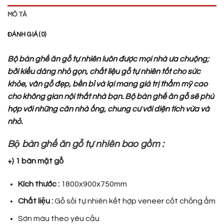
MÔ TẢ
ĐÁNH GIÁ (0)
Bộ bàn ghế ăn gỗ tự nhiên luôn được mọi nhà ưa chuộng;
bởi kiểu dáng nhỏ gọn, chất liệu gỗ tự nhiên tốt cho sức
khỏe, vân gỗ đẹp, bền bỉ và lại mang giá trị thẩm mỹ cao
cho không gian nội thất nhà bạn. Bộ bàn ghế ăn gỗ sẽ phù
hợp với những căn nhà ống, chung cư với diện tích vừa và
nhỏ.
Bộ bàn ghế ăn gỗ tự nhiên bao gồm :
+) 1 bàn mặt gỗ
Kích thước :
1800x900x750mm
Chất liệu :
Gỗ sồi tự nhiên kết hợp veneer cốt chống ẩm
Sơn màu theo yêu cầu