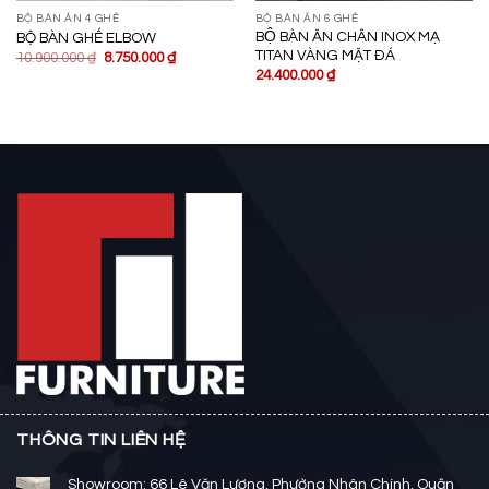
BỘ BÀN ĂN 4 GHẾ
BỘ BÀN ĂN 6 GHẾ
BỘ BÀN ĂN CHÂN INOX MẠ
BỘ BÀN GHẾ ELBOW
TITAN VÀNG MẶT ĐÁ
10.900.000
₫
8.750.000
₫
24.400.000
₫
THÔNG TIN LIÊN HỆ
Showroom: 66 Lê Văn Lương, Phường Nhân Chính, Quận