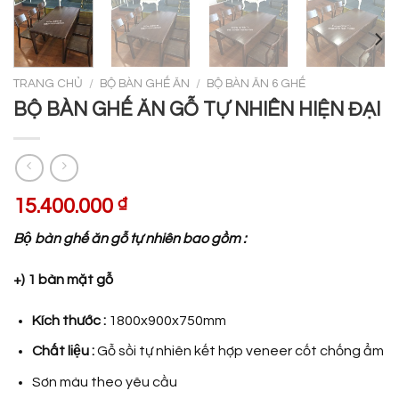
TRANG CHỦ
/
BỘ BÀN GHẾ ĂN
/
BỘ BÀN ĂN 6 GHẾ
BỘ BÀN GHẾ ĂN GỖ TỰ NHIÊN HIỆN ĐẠI
15.400.000
₫
Bộ bàn ghế ăn gỗ tự nhiên bao gồm :
+) 1 bàn mặt gỗ
Kích thước :
1800x900x750mm
Chất liệu :
Gỗ sồi tự nhiên kết hợp veneer cốt chống ẩm
Sơn màu theo yêu cầu