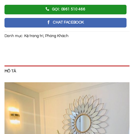
GỌI: 0961 510 466
CHAT FACEBOOK
Danh mục:
Kệ trang trí
,
Phòng Khách
MÔ TẢ