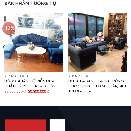
SẢN PHẨM TƯƠNG TỰ
-13%
PHÒNG KHÁCH
PHÒNG KHÁCH
BỘ SOFA TÂN CỔ ĐIỂN ĐẸP,
BỘ SOFA SANG TRỌNG DÒNG
CHẤT LƯỢNG GIÁ TẠI XƯỞNG
CHO CHUNG CƯ CAO CẤP, BIỆT
THỰ XA HOA
35.000.000
₫
30.300.000
₫