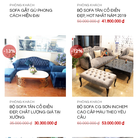
PHÒNG KHÁCH
PHÒNG KHÁCH
SOFA GẬT GÙ PHONG
BỘ SOFA TÂN CỔ ĐIỂN
CÁCH HIỆN ĐẠI
ĐẸP, HOT NHẤT NĂM 2019
50.000.000
₫
41.800.000
₫
-13%
-12%
PHÒNG KHÁCH
PHÒNG KHÁCH
BỘ SOFA TÂN CỔ ĐIỂN
BỘ SOFA CG SƠN INCHEM
ĐẸP, CHẤT LƯỢNG GIÁ TẠI
CAO CẤP MÀU THEO YÊU
XƯỞNG
CẦU
35.000.000
₫
30.300.000
₫
60.000.000
₫
53.000.000
₫