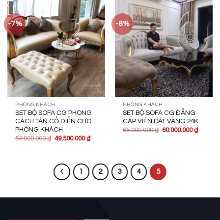
-7%
-8%
PHÒNG KHÁCH
PHÒNG KHÁCH
SET BỘ SOFA CG PHONG
SET BỘ SOFA CG ĐẲNG
CÁCH TÂN CỔ ĐIỂN CHO
CẤP VIỀN DÁT VÀNG 24K
PHÒNG KHÁCH
65.000.000
₫
60.000.000
₫
53.000.000
₫
49.500.000
₫
1
2
3
4
5