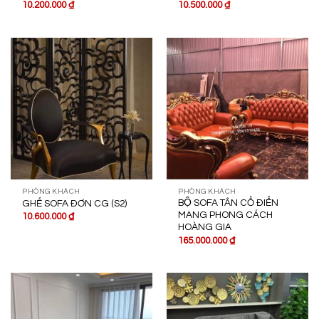
10.200.000
₫
10.500.000
₫
PHÒNG KHÁCH
PHÒNG KHÁCH
BỘ SOFA TÂN CỔ ĐIỂN
GHẾ SOFA ĐƠN CG (S2)
MANG PHONG CÁCH
10.600.000
₫
HOÀNG GIA
165.000.000
₫