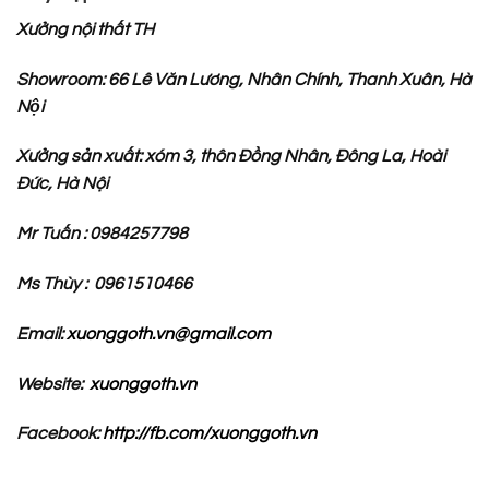
Xưởng nội thất TH
Showroom: 66 Lê Văn Lương, Nhân Chính, Thanh Xuân, Hà
Nội
Xưởng sản xuất: xóm 3, thôn Đồng Nhân, Đông La, Hoài
Đức, Hà Nội
Mr Tuấn : 0984257798
Ms Thùy : 0961510466
Email:
xuonggoth.vn@gmail.com
Website:
xuonggoth.vn
Facebook:
http://fb.com/xuonggoth.vn