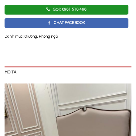
GỌI: 0961 510 466
CHAT FACEBOOK
Danh mục:
Giường
,
Phòng ngủ
MÔ TẢ