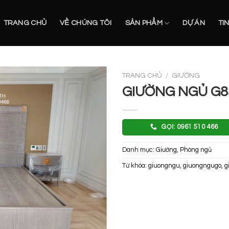
TRANG CHỦ
VỀ CHÚNG TÔI
SẢN PHẨM
DỰ ÁN
TI
TRANG CHỦ
/
GIƯỜNG
GIƯỜNG NGỦ G8
GỌI: 0961 510 466
Danh mục:
Giường
,
Phòng ngủ
Từ khóa:
giuongngu
,
giuongngugo
,
g