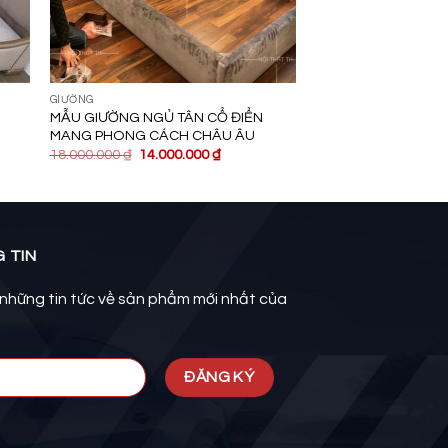
GIƯỜNG
MẪU GIƯỜNG NGỦ TÂN CỔ ĐIỂN
MANG PHONG CÁCH CHÂU ÂU
18.000.000
₫
14.000.000
₫
 TIN
những tin tức về sản phẩm mới nhất của