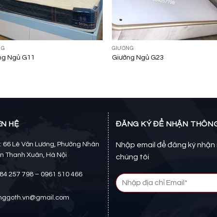
NG
GIƯỜNG
ng Ngủ G11
Giường Ngủ G23
ÊN HỆ
ĐĂNG KÝ ĐỂ NHẬN THÔNG
 66 Lê Văn Lương, Phường Nhân
Nhập email để đăng ký nhận 
n Thanh Xuân, Hà Nội
chúng tôi
984 257 798 – 0961 510 466
onggoth.vn@gmail.com