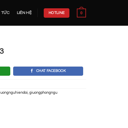
0
N TỨC
LIÊN HỆ
HOTLINE
3
CHAT FACEBOOK
iuongnguhiendai
,
giuongphongngu