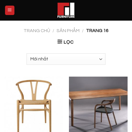
Skip
to
content
TRANG CHỦ
/
SẢN PHẨM
/
TRANG 16
LỌC