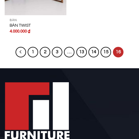
BÀN
BÀN TWIST
4.000.000
₫
1
2
3
…
13
14
15
16