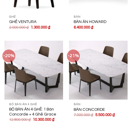
GHẾ
BÀN
GHẾ VENTURA
BÀN ĂN HOWARD
2.000.000
₫
1.300.000
₫
6.400.000
₫
-20%
-21%
BỘ BÀN ĂN 4 GHẾ
BÀN
BỘ BÀN ĂN 4 GHẾ: 1 Bàn
BÀN CONCORDE
Concorde + 4 Ghế Grace
7.000.000
₫
5.500.000
₫
12.800.000
₫
10.300.000
₫