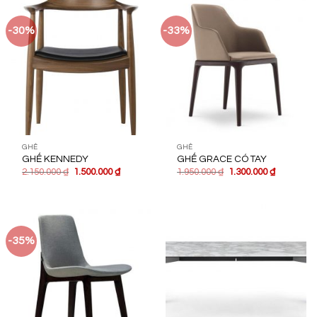
-30%
-33%
GHẾ
GHẾ
GHẾ KENNEDY
GHẾ GRACE CÓ TAY
2.150.000
₫
1.500.000
₫
1.950.000
₫
1.300.000
₫
-35%