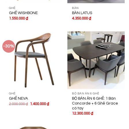
GHẾ
BÀN
GHẾ WISHBONE
BÀN LATUS
1.550.000
₫
4.350.000
₫
-30%
GHẾ
BỘ BÀN ĂN 6 GHẾ
BỘ BÀN ĂN 6 GHẾ: 1 Bàn
GHẾ NEVA
Concorde + 6 Ghế Grace
2.000.000
₫
1.400.000
₫
có tay
12.300.000
₫