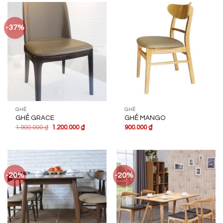
-37%
GHẾ
GHẾ
GHẾ GRACE
GHẾ MANGO
1.900.000
₫
1.200.000
₫
900.000
₫
-20%
-20%