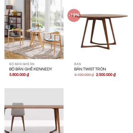
-19%
BỘ BÀN GHẾ ĂN
BÀN
BỘ BÀN GHẾ KENNEDY
BÀN TWIST TRÒN
5.800.000
₫
3.100.000
₫
2.500.000
₫