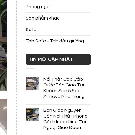
Phòng ngủ
Sản phẩm khác
Sofa
Tab Sofa - Tab đầu giường
TIN MỚI CẬP NHẬT
Nội Thất Cao Cấp
Được Bàn Giao Tại
Khách Sạn 5 Sao
Annova Nha Trang
Bàn Giao Nguyên
Căn Nội Thất Phong
Cách Indochine Tại
Ngoại Giao Đoàn