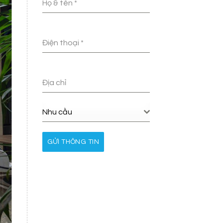
Họ & tên
*
Điện thoại
*
Địa chỉ
Nhu cầu
GỬI THÔNG TIN