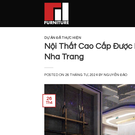
Skip
to
content
DỰ ÁN ĐÃ THỰC HIỆN
Nội Thất Cao Cấp Được 
Nha Trang
POSTED ON
26 THÁNG TƯ, 2024
BY
NGUYỄN ĐÀO
26
Th4