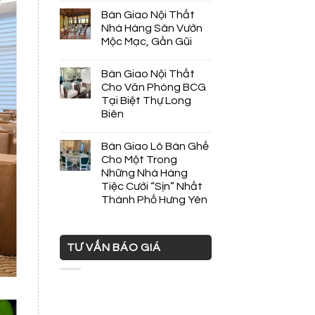
Bàn Giao Nội Thất
Nhà Hàng Sân Vườn
Mộc Mạc, Gần Gũi
Bàn Giao Nội Thất
Cho Văn Phòng BCG
Tại Biệt Thự Long
Biên
Bàn Giao Lô Bàn Ghế
Cho Một Trong
Những Nhà Hàng
Tiệc Cưới “Sịn” Nhất
Thành Phố Hưng Yên
TƯ VẤN BÁO GIÁ