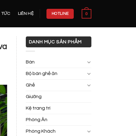
0
N TỨC
LIÊN HỆ
HOTLINE
DANH MỤC SẢN PHẨM
va
Bàn
Bộ bàn ghế ăn
Ghế
Giường
Kệ trang trí
Phòng Ăn
Phòng Khách