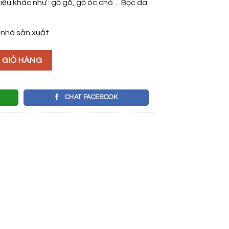
liệu khác như : gỗ gõ, gỗ óc chó… Bọc da
 nhà sản xuất
g
 GIỎ HÀNG
CHAT FACEBOOK