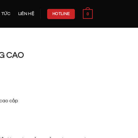
0
N TỨC
LIÊN HỆ
HOTLINE
NG CAO
 cao cấp