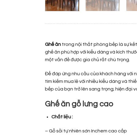
Ghế ăn
trong nội thất phòng bếp là sự kết 
ghế ăn phù hợp với kiểu dáng và kích thư
một vấn đề được gia chủ rất chú trọng.
Để đáp ứng nhu cầu của khách hàng với n
tìm kiếm mua lẻ với nhiều kiểu dáng và thi
bếp của bạn trở lên sang trọng; hiện đại 
Ghế ăn gỗ lưng cao
Chất liệu :
– Gỗ sồi tự nhiên sơn Inchem cao cấp