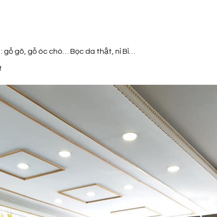
: gỗ gõ, gỗ óc chó… Bọc da thật, nỉ Bỉ…
t