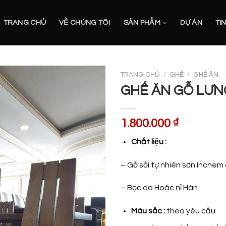
TRANG CHỦ
VỀ CHÚNG TÔI
SẢN PHẨM
DỰ ÁN
TI
TRANG CHỦ
/
GHẾ
/
GHẾ ĂN
GHẾ ĂN GỖ LƯ
1.800.000
₫
Chất liệu :
– Gỗ sồi tự nhiên sơn Inchem
– Bọc da Hoặc nỉ Hàn
Màu sắc :
theo yêu cầu