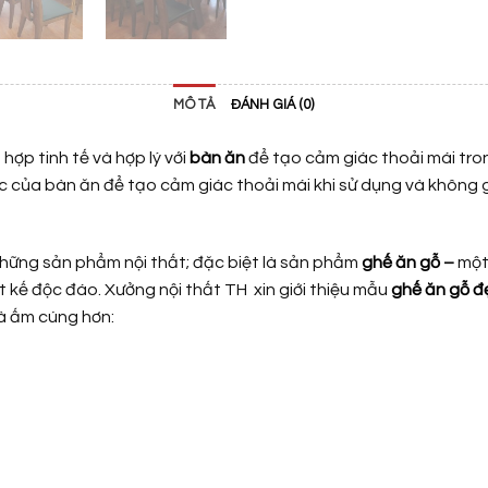
MÔ TẢ
ĐÁNH GIÁ (0)
hợp tinh tế và hợp lý với
bàn ăn
để tạo cảm giác thoải mái tron
ớc của bàn ăn để tạo cảm giác thoải mái khi sử dụng và không 
hững sản phẩm nội thất; đặc biệt là sản phẩm
ghế ăn gỗ
–
một
ết kế độc đáo. Xưởng nội thất TH xin giới thiệu mẫu
ghế ăn gỗ đ
và ấm cúng hơn: