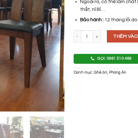
Ngoài ra, có thể làm chất 
thật, nỉ Bỉ…
Bảo hành :
12 tháng lỗi do
GHẾ ĂN GỖ LƯNG CAO số lượn
THÊM VÀO
GỌI: 0961 510 466
Danh mục:
Ghế ăn
,
Phòng Ăn