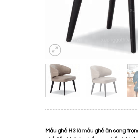
Mẫu ghế H3
là mẫu
ghế ăn sang trọ