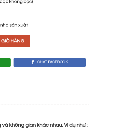
hoặc không bọc)
 nhà sản xuất
 GIỎ HÀNG
CHAT FACEBOOK
g và không gian khác nhau. Ví dụ như :