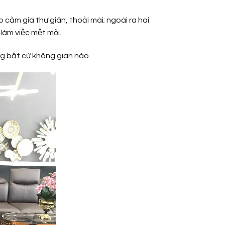
o cảm giá thư giãn, thoải mái; ngoài ra hai
àm việc mệt mỏi.
rong bất cứ không gian nào.