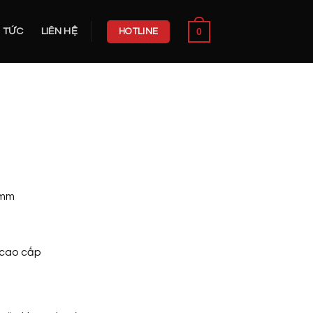
0
N TỨC
LIÊN HỆ
HOTLINE
0mm
 cao cấp