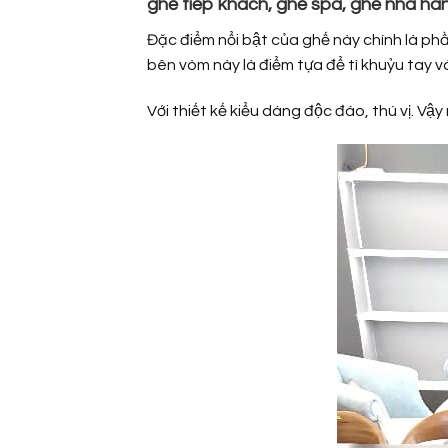
ghế tiếp khách, ghế spa,
ghế nhà hà
Đặc điểm nổi bật của ghế này chính là p
bên vòm này là điểm tựa để tì khuỷu tay 
Với thiết kế kiểu dáng độc đáo, thú vị. 