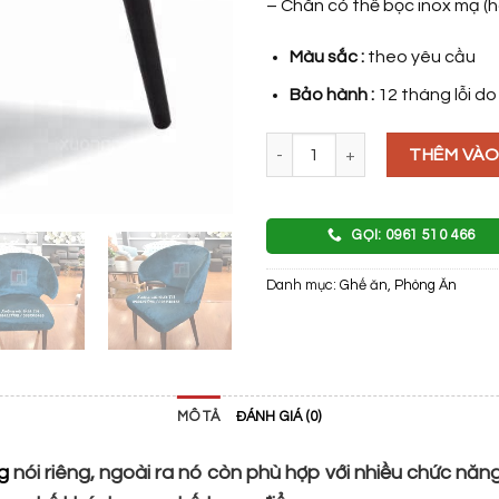
– Chân có thể bọc inox mạ (
Màu sắc :
theo yêu cầu
Bảo hành :
12 tháng lỗi do
GHẾ H3 số lượng
THÊM VÀO
GỌI: 0961 510 466
Danh mục:
Ghế ăn
,
Phòng Ăn
MÔ TẢ
ĐÁNH GIÁ (0)
ng
nói riêng, ngoài ra nó còn phù hợp với nhiều chức năn