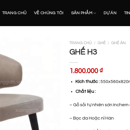
TRANG CHỦ
VỀ CHÚNG TÔI
SẢN PHẨM
DỰ ÁN
TI
TRANG CHỦ
/
GHẾ
/
GHẾ ĂN
GHẾ H3
1.800.000
₫
Kích thước :
550x560x82
Chất liệu :
– Gỗ sồi tự nhiên sơn Inchem
– Bọc da Hoặc nỉ Hàn