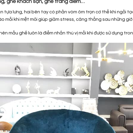
ng
,
ghế khách sạn
, ghế trang điểm…
hần tựa lưng, hai bên tay có phần vòm ôm trọn cơ thể khi ngồi tạ
vào mỗi khi mệt mỏi giúp giảm stress, căng thẳng sau những giờ l
Vậy nên mẫu ghế luôn là điểm nhấn thú vị mỗi khi được sử dụng t