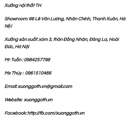
Xưởng nội thất TH
Showroom: 66 Lê Văn Lương, Nhân Chính, Thanh Xuân, Hà
Nội
Xưởng sản xuất: xóm 3, thôn Đồng Nhân, Đông La, Hoài
Đức, Hà Nội
Mr Tuấn : 0984257798
Ms Thùy : 0961510466
Email:
xuonggoth.vn@gmail.com
Website:
xuonggoth.vn
Facebook:
http://fb.com/xuonggoth.vn