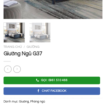
TRANG CHỦ
/
GIƯỜNG
Giường Ngủ G37
GỌI: 0961 510 466
CHAT FACEBOOK
Danh mục:
Giường
,
Phòng ngủ