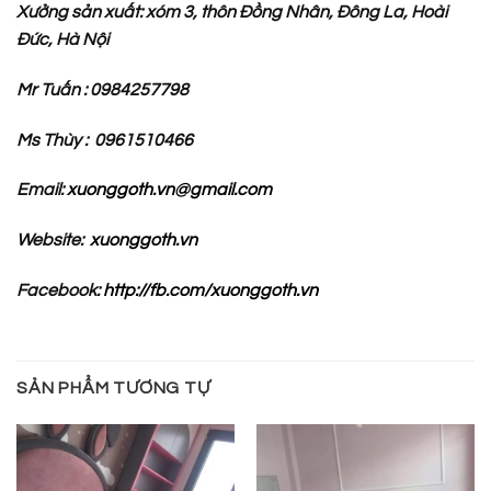
Xưởng sản xuất: xóm 3, thôn Đồng Nhân, Đông La, Hoài
Đức, Hà Nội
Mr Tuấn : 0984257798
Ms Thùy : 0961510466
Email:
xuonggoth.vn@gmail.com
Website:
xuonggoth.vn
Facebook:
http://fb.com/xuonggoth.vn
SẢN PHẨM TƯƠNG TỰ