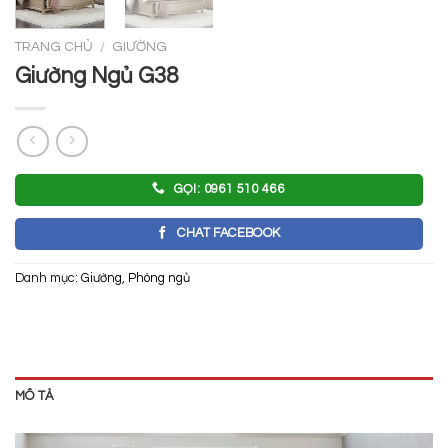
TRANG CHỦ
/
GIƯỜNG
Giường Ngủ G38
GỌI: 0961 510 466
CHAT FACEBOOK
Danh mục:
Giường
,
Phòng ngủ
MÔ TẢ