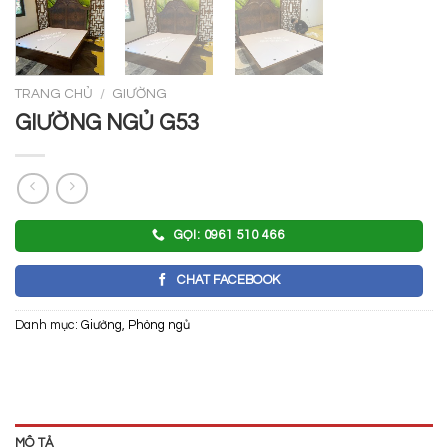
TRANG CHỦ
/
GIƯỜNG
GIƯỜNG NGỦ G53
GỌI: 0961 510 466
CHAT FACEBOOK
Danh mục:
Giường
,
Phòng ngủ
MÔ TẢ