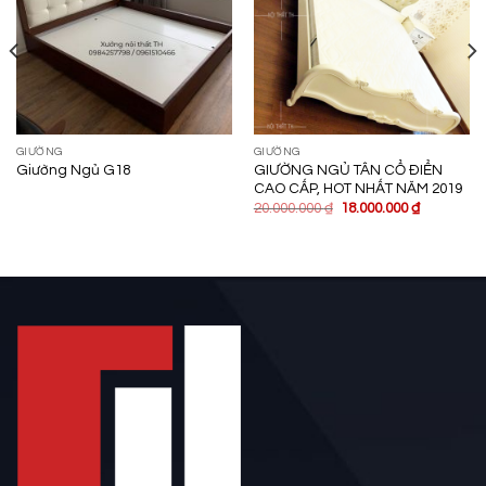
GIƯỜNG
GIƯỜNG
GIƯỜNG NGỦ TÂN CỔ ĐIỂN
Giường Ngủ G18
CAO CẤP, HOT NHẤT NĂM 2019
20.000.000
₫
18.000.000
₫