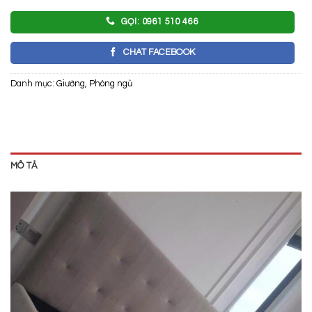
GỌI: 0961 510 466
CHAT FACEBOOK
Danh mục:
Giường
,
Phòng ngủ
MÔ TẢ