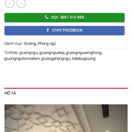
GỌI: 0961 510 466
CHAT FACEBOOK
Danh mục:
Giường
,
Phòng ngủ
Từ khóa:
giuongngu
,
giuongngudep
,
giuongngusangtrong
,
giuongngutancodien
,
giuongphongngu
,
tabdaugiuong
MÔ TẢ