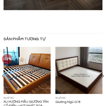
SẢN PHẨM TƯƠNG TỰ
-22%
GIƯỜNG
GIƯỜNG
XU HƯỚNG MẪU GIƯỜNG TÂN
Giường Ngủ G18
CỔ ĐIỂN – HOT NHẤT 2019