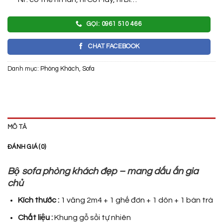
GỌI: 0961 510 466
CHAT FACEBOOK
Danh mục:
Phòng Khách
,
Sofa
MÔ TẢ
ĐÁNH GIÁ (0)
Bộ sofa phòng khách đẹp – mang dấu ấn gia
chủ
Kích thước :
1 văng 2m4 + 1 ghế đơn + 1 dôn + 1 bàn trà
Chất liệu :
Khung gỗ sồi tự nhiên