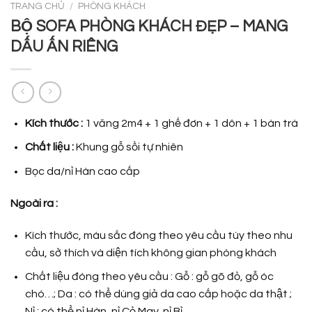
TRANG CHỦ
/
PHÒNG KHÁCH
BỘ SOFA PHÒNG KHÁCH ĐẸP – MANG
DẤU ẤN RIÊNG
Kích thước :
1 văng 2m4 + 1 ghế đơn + 1 dôn + 1 bàn trà
Chất liệu :
Khung gỗ sồi tự nhiên
Bọc da/nỉ Hàn cao cấp
Ngoài ra :
Kích thước, màu sắc đóng theo yêu cầu tùy theo nhu
cầu, sở thích và diện tích không gian phòng khách
Chất liệu đóng theo yêu cầu : Gỗ : gỗ gõ đỏ, gỗ óc
chó…; Da : có thể dùng giả da cao cấp hoặc da thật ;
Nỉ : có thể nỉ Hàn, nỉ Cỏ May, nỉ Bỉ…