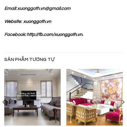
Email: xuonggoth.vn@gmail.com
Website:
xuonggoth.vn
Facebook:
http://fb.com/xuonggoth.vn.
SẢN PHẨM TƯƠNG TỰ