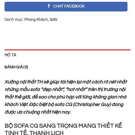
CHAT FACEBOOK
Danh mục:
Phòng Khách
,
Sofa
MÔ TẢ
ĐÁNH GIÁ (0)
Xưởng nội thất TH sẽ giúp tái hiện lại một cách rõ nét nhất
những mẫu sofa “đẹp nhất“, “hot nhất” trên thị trường nội
thất thế giới, để sao cho phù hợp với từng không gian nhà
khách Việt. Đặc biệt bộ sofa CG (Christopher Guy) đang
được ưa chuộng nhất hiện nay.
BỘ SOFA CG SANG TRỌNG MANG THIẾT KẾ
TINH TẾ, THANH LỊCH