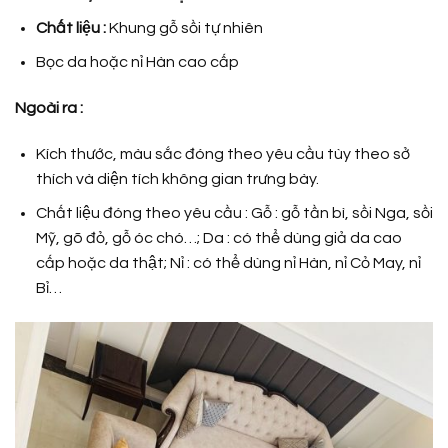
Chất liệu :
Khung gỗ sồi tự nhiên
Bọc da hoặc nỉ Hàn cao cấp
Ngoài ra :
Kích thước, màu sắc đóng theo yêu cầu tùy theo sở
thích và diện tích không gian trưng bày.
Chất liệu đóng theo yêu cầu : Gỗ : gỗ tần bì, sồi Nga, sồi
Mỹ, gõ đỏ, gỗ óc chó…; Da : có thể dùng giả da cao
cấp hoặc da thật; Nỉ : có thể dùng nỉ Hàn, nỉ Cỏ May, nỉ
Bỉ…