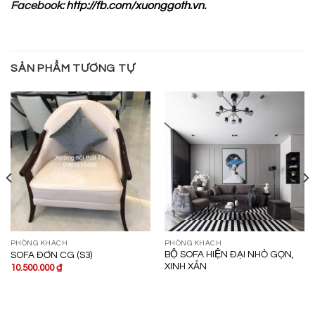
Facebook:
http://fb.com/xuonggoth.vn.
SẢN PHẨM TƯƠNG TỰ
PHÒNG KHÁCH
PHÒNG KHÁCH
BỘ SOFA HIỆN ĐẠI NHỎ GỌN,
SOFA ĐƠN CG (S3)
XINH XẮN
10.500.000
₫