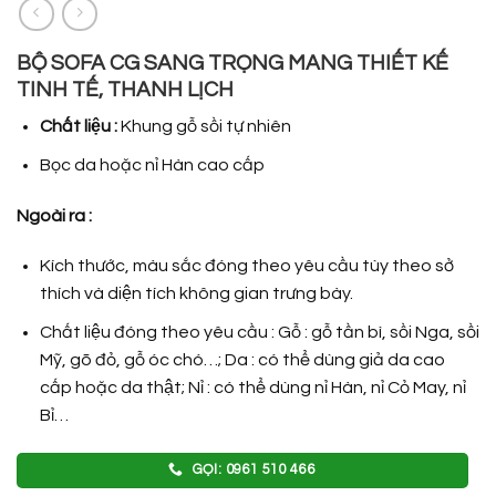
BỘ SOFA CG SANG TRỌNG MANG THIẾT KẾ
TINH TẾ, THANH LỊCH
Chất liệu :
Khung gỗ sồi tự nhiên
Bọc da hoặc nỉ Hàn cao cấp
Ngoài ra :
Kích thước, màu sắc đóng theo yêu cầu tùy theo sở
thích và diện tích không gian trưng bày.
Chất liệu đóng theo yêu cầu : Gỗ : gỗ tần bì, sồi Nga, sồi
Mỹ, gõ đỏ, gỗ óc chó…; Da : có thể dùng giả da cao
cấp hoặc da thật; Nỉ : có thể dùng nỉ Hàn, nỉ Cỏ May, nỉ
Bỉ…
GỌI: 0961 510 466