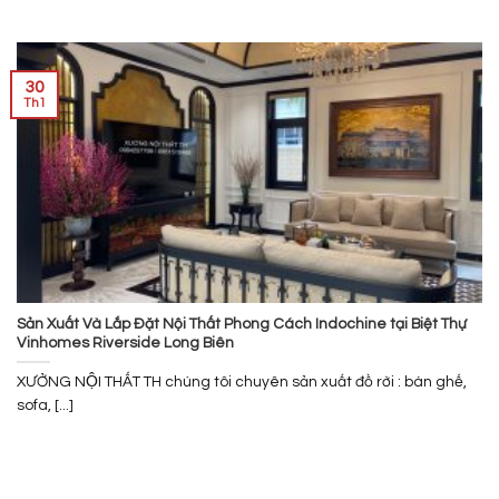
30
Th1
Sản Xuất Và Lắp Đặt Nội Thất Phong Cách Indochine tại Biệt Thự
Vinhomes Riverside Long Biên
XƯỞNG NỘI THẤT TH chúng tôi chuyên sản xuất đồ rời : bàn ghế,
sofa, [...]