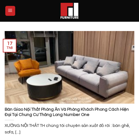
Skip
to
content
17
Th8
Bàn Giao Nội Thất Phòng Ăn Và Phòng Khách Phong Cách Hiện
Đại Tại Chung Cư Thăng Long Number One
XƯỞNG NỘI THẤT TH chúng tôi chuyên sản xuất đồ rời : bàn ghế,
sofa, [...]