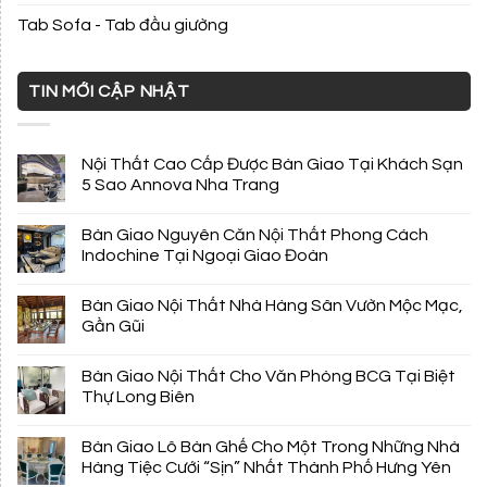
Tab Sofa - Tab đầu giường
TIN MỚI CẬP NHẬT
Nội Thất Cao Cấp Được Bàn Giao Tại Khách Sạn
5 Sao Annova Nha Trang
Bàn Giao Nguyên Căn Nội Thất Phong Cách
Indochine Tại Ngoại Giao Đoàn
Bàn Giao Nội Thất Nhà Hàng Sân Vườn Mộc Mạc,
Gần Gũi
Bàn Giao Nội Thất Cho Văn Phòng BCG Tại Biệt
Thự Long Biên
Bàn Giao Lô Bàn Ghế Cho Một Trong Những Nhà
Hàng Tiệc Cưới “Sịn” Nhất Thành Phố Hưng Yên