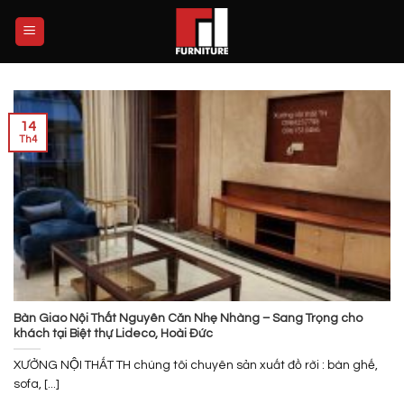
Skip
to
content
14
Th4
Bàn Giao Nội Thất Nguyên Căn Nhẹ Nhàng – Sang Trọng cho
khách tại Biệt thự Lideco, Hoài Đức
XƯỞNG NỘI THẤT TH chúng tôi chuyên sản xuất đồ rời : bàn ghế,
sofa, [...]