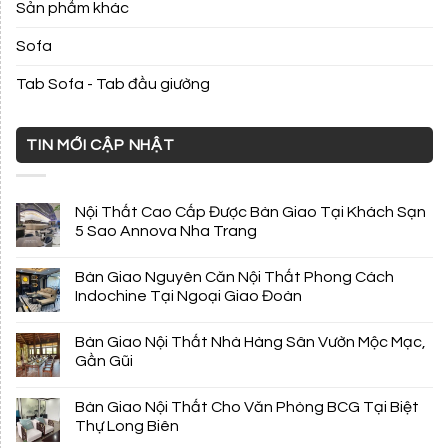
Sản phẩm khác
Sofa
Tab Sofa - Tab đầu giường
TIN MỚI CẬP NHẬT
Nội Thất Cao Cấp Được Bàn Giao Tại Khách Sạn
5 Sao Annova Nha Trang
Bàn Giao Nguyên Căn Nội Thất Phong Cách
Indochine Tại Ngoại Giao Đoàn
Bàn Giao Nội Thất Nhà Hàng Sân Vườn Mộc Mạc,
Gần Gũi
Bàn Giao Nội Thất Cho Văn Phòng BCG Tại Biệt
Thự Long Biên