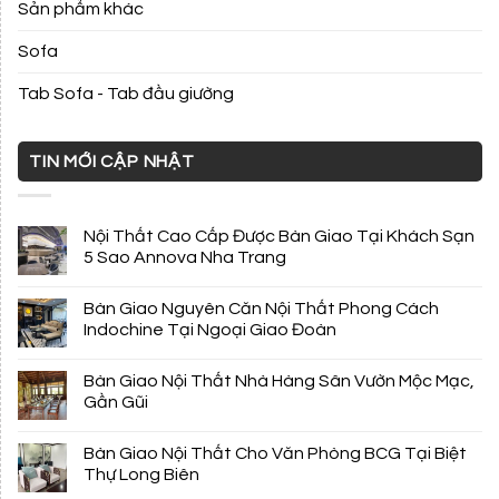
Sản phẩm khác
Sofa
Tab Sofa - Tab đầu giường
TIN MỚI CẬP NHẬT
Nội Thất Cao Cấp Được Bàn Giao Tại Khách Sạn
5 Sao Annova Nha Trang
Bàn Giao Nguyên Căn Nội Thất Phong Cách
Indochine Tại Ngoại Giao Đoàn
Bàn Giao Nội Thất Nhà Hàng Sân Vườn Mộc Mạc,
Gần Gũi
Bàn Giao Nội Thất Cho Văn Phòng BCG Tại Biệt
Thự Long Biên