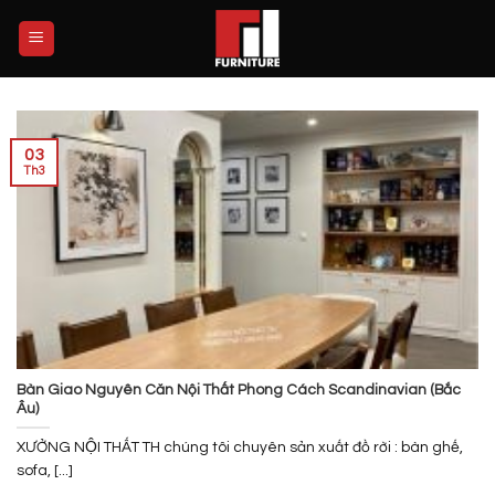
Skip
to
content
03
Th3
Bàn Giao Nguyên Căn Nội Thất Phong Cách Scandinavian (Bắc
Âu)
XƯỞNG NỘI THẤT TH chúng tôi chuyên sản xuất đồ rời : bàn ghế,
sofa, [...]