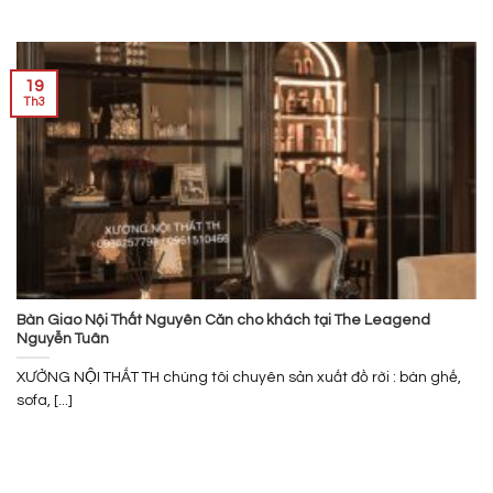
19
Th3
Bàn Giao Nội Thất Nguyên Căn cho khách tại The Leagend
Nguyễn Tuân
XƯỞNG NỘI THẤT TH chúng tôi chuyên sản xuất đồ rời : bàn ghế,
sofa, [...]