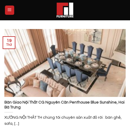
Skip
to
content
19
Th3
Bàn Giao Nội Thất CG Nguyên Căn Penthouse Blue Sunshine, Hai
Bà Trưng
XƯỞNG NỘI THẤT TH chúng tôi chuyên sản xuất đồ rời : bàn ghế,
sofa, [...]