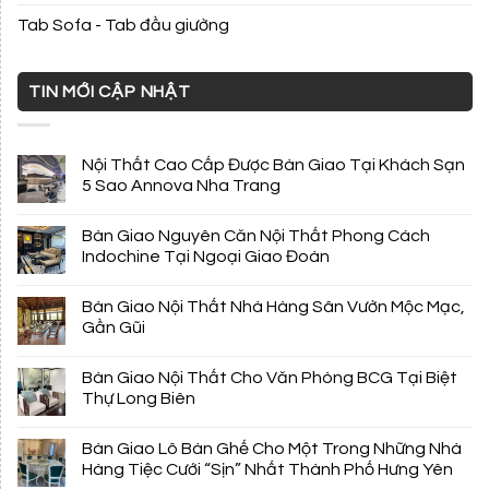
Tab Sofa - Tab đầu giường
TIN MỚI CẬP NHẬT
Nội Thất Cao Cấp Được Bàn Giao Tại Khách Sạn
5 Sao Annova Nha Trang
Bàn Giao Nguyên Căn Nội Thất Phong Cách
Indochine Tại Ngoại Giao Đoàn
Bàn Giao Nội Thất Nhà Hàng Sân Vườn Mộc Mạc,
Gần Gũi
Bàn Giao Nội Thất Cho Văn Phòng BCG Tại Biệt
Thự Long Biên
Bàn Giao Lô Bàn Ghế Cho Một Trong Những Nhà
Hàng Tiệc Cưới “Sịn” Nhất Thành Phố Hưng Yên