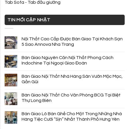
Tab Sofa - Tab đầu giường
TIN MỚI CẬP NHẬT
Nội Thất Cao Cấp Được Bàn Giao Tại Khách Sạn
5 Sao Annova Nha Trang
Bàn Giao Nguyên Căn Nội Thất Phong Cách
Indochine Tại Ngoại Giao Đoàn
Bàn Giao Nội Thất Nhà Hàng Sân Vườn Mộc Mạc,
Gần Gũi
Bàn Giao Nội Thất Cho Văn Phòng BCG Tại Biệt
Thự Long Biên
Bàn Giao Lô Bàn Ghế Cho Một Trong Những Nhà
Hàng Tiệc Cưới “Sịn” Nhất Thành Phố Hưng Yên