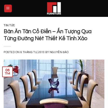
Skip
to
content
TIN TỨC
Bàn Ăn Tân Cổ Điển – Ấn Tượng Qua
Từng Đường Nét Thiết Kế Tinh Xảo
POSTED ON
6 THÁNG TƯ, 2019
BY
NGUYỄN ĐÀO
06
Th4