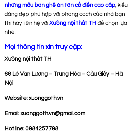
những
mẫu bàn ghế ăn tân cổ điển cao cấp
, kiểu
dáng đẹp phù hợp với phong cách của nhà bạn
thì hãy liên hệ với
Xưởng nội thất TH
để chọn lựa
nhé.
Mọi thông tin xin truy cập:
Xưởng nội thất TH
66 Lê Văn Lương – Trung Hòa – Cầu Giấy – Hà
Nội
Website:
xuonggoth.vn
Email:
xuonggoth.vn@gmail.com
Hotline:
0984257798