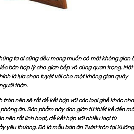
húng ta ai cũng đều mong muốn có một không gian 
iếc bàn hợp lý cho gian bếp vô cùng quan trọng. Một
hính là lựa chọn tuyệt vời cho một không gian quây
gười thân.
h tròn nên sẽ rất dễ kết hợp với các loại ghế khác nha
n phòng ăn. Sản phẩm này đơn giản từ thiết kế đến m
 nên rất linh hoạt, dễ kết hợp với nhiều loại tủ
y yêu thương. Đó là mẫu bàn ăn Twist tròn tại Xưởng