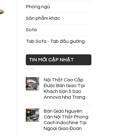
Phòng ngủ
Sản phẩm khác
Sofa
Tab Sofa - Tab đầu giường
TIN MỚI CẬP NHẬT
Nội Thất Cao Cấp
Được Bàn Giao Tại
Khách Sạn 5 Sao
Annova Nha Trang
Bàn Giao Nguyên
Căn Nội Thất Phong
Cách Indochine Tại
Ngoại Giao Đoàn