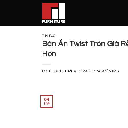
Skip
to
content
TIN TỨC
Bàn Ăn Twist Tròn Giá R
Hơn
POSTED ON
4 THÁNG TƯ, 2018
BY
NGUYỄN ĐÀO
04
Th4