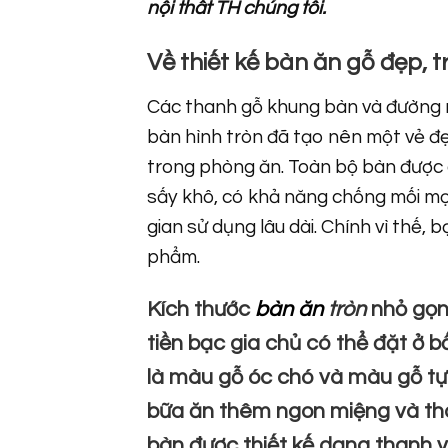
nội thất TH chúng tôi.
Về thiết kế bàn ăn gỗ đẹp, t
Các thanh gỗ khung bàn và đường n
bàn hình tròn đã tạo nên một vẻ đẹ
trong phòng ăn. Toàn bộ bàn được cấ
sấy khô, có khả năng chống mối mọ
gian sử dụng lâu dài. Chính vì thế,
phẩm.
Kích thước
bàn ăn
tròn
nhỏ gọn,
tiền bạc gia chủ có thể đặt ở b
là màu gỗ óc chó và màu gỗ tự
bữa ăn thêm ngon miệng và tho
bàn được thiết kế dạng thanh 