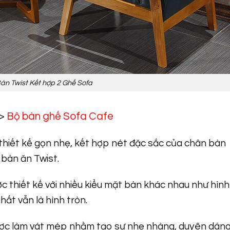
àn Twist Kết hợp 2 Ghế Sofa
>
Bộ bàn ghế Sofa Cafe
iết kế gọn nhẹ, kết hợp nét đặc sắc của chân bàn
 bàn ăn Twist.
hiết kế với nhiều kiểu mặt bàn khác nhau như hình
́t vẫn là hình tròn.
̣c làm vát mép nhằm tạo sự nhẹ nhàng, duyên dán