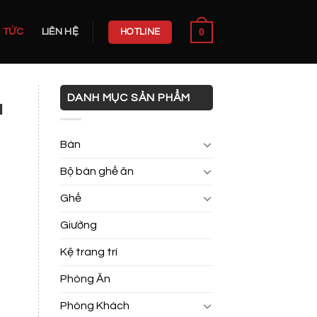
0
N TỨC
LIÊN HỆ
HOTLINE
DANH MỤC SẢN PHẨM
u
Bàn
Bộ bàn ghế ăn
Ghế
Giường
Kệ trang trí
Phòng Ăn
Phòng Khách