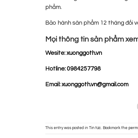
phẩm.
Bảo hành săn phẩm 12 tháng đối với
Mọi thông tin sản phẩm xem 
Wesite:
xuonggoth.vn
Hotline:
0984257798
Email:
xuonggoth.vn@gmail.com
This entry was posted in
Tin tức
. Bookmark the
perm