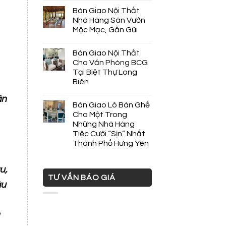
Bàn Giao Nội Thất
Nhà Hàng Sân Vườn
Mộc Mạc, Gần Gũi
Bàn Giao Nội Thất
Cho Văn Phòng BCG
Tại Biệt Thự Long
Biên
ăn
Bàn Giao Lô Bàn Ghế
Cho Một Trong
Những Nhà Hàng
Tiệc Cưới “Sịn” Nhất
Thành Phố Hưng Yên
u,
TƯ VẤN BÁO GIÁ
àu