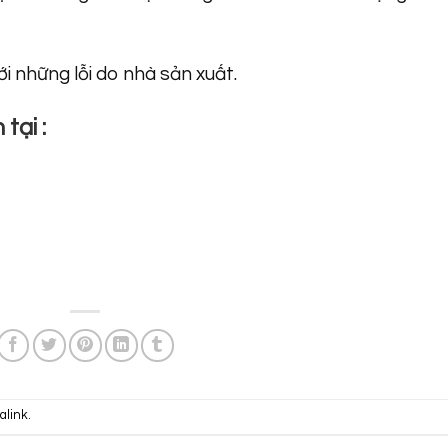
 những lỗi do nhà sản xuất.
tại :
alink
.