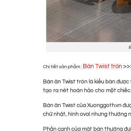
B
Bàn Twist tròn
>>
Chi tiết sản phẩm :
Bàn ăn Twist
tròn là kiểu bàn được th
tạo ra nét hoàn hảo cho một chiếc
Bàn ăn Twist của Xuonggoth.vn được t
chữ nhật, hình oval nhưng thường nhâ
Phần cạnh của mặt bàn thường đươ