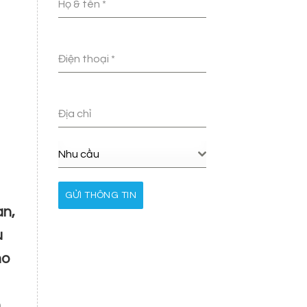
Họ & tên
*
Điện thoại
*
Địa chỉ
Nhu cầu
GỬI THÔNG TIN
an,
u
ho
n