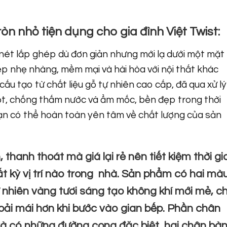
ròn nhỏ tiện dụng cho gia đình Việt Twist:
ét lắp ghép dù đơn giản nhưng mới lạ dưới một mặt
p nhẹ nhàng, mềm mại và hài hòa với nội thất khác
u tạo từ chất liệu gỗ tự nhiên cao cấp, đã qua xử lý
t, chống thấm nước và ẩm mốc, bền đẹp trong thời
 bạn có thể hoàn toàn yên tâm về chất lượng của sản
 thanh thoát mà giá lại rẻ nên tiết kiệm thời gi
ất kỳ vị trí nào trong nhà. Sản phẩm có hai mà
 nhiên vàng tươi sáng tạo không khí mới mẻ, c
ải mái hơn khi bước vào gian bếp. Phần chân
và có những đường cong đặc biệt, hai chân bà