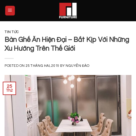
Skip
to
content
TIN TỨC
Bàn Ghế Ăn Hiện Đại – Bắt Kịp Với Những
Xu Hướng Trên Thế Giới
POSTED ON
25 THÁNG HAI, 2019
BY
NGUYỄN ĐÀO
25
Th2