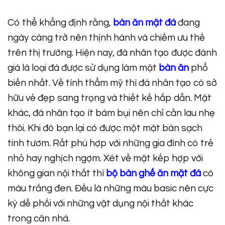
Có thể khẳng định rằng,
bàn ăn mặt đá
đang
ngày càng trở nên thịnh hành và chiếm ưu thế
trên thị trường. Hiện nay, đá nhân tạo được đánh
giá là loại đá được sử dụng làm mặt
bàn ăn
phổ
biến nhất. Về tính thẩm mỹ thì đá nhân tạo có sở
hữu vẻ đẹp sang trọng và thiết kế hấp dẫn. Mặt
khác, đá nhân tạo ít bám bụi nên chỉ cần lau nhẹ
thôi. Khi đó bạn lại có được một mặt bàn sạch
tinh tươm. Rất phù hợp với những gia đình có trẻ
nhỏ hay nghịch ngợm. Xét về mặt kếp hợp với
không gian nội thất thì
bộ bàn ghế ăn mặt đá
có
màu trắng đen. Đều là những màu basic nên cực
kỳ dễ phối với những vật dụng nội thất khác
trong căn nhà.