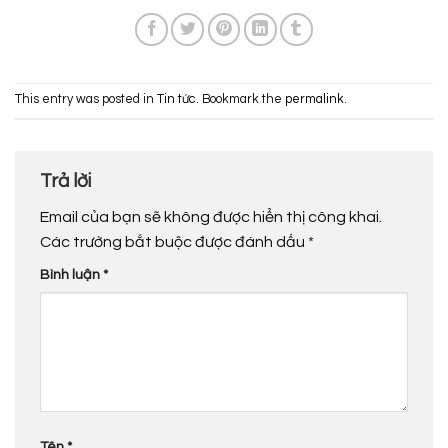
This entry was posted in
Tin tức
. Bookmark the
permalink
.
Trả lời
Email của bạn sẽ không được hiển thị công khai.
Các trường bắt buộc được đánh dấu
*
Bình luận
*
Tên
*