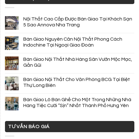
Nội Thất Cao Cấp Được Bàn Giao Tại Khách Sạn
5 Sao Annova Nha Trang
Bàn Giao Nguyên Căn Nội Thất Phong Cách
Indochine Tại Ngoại Giao Đoàn
Bàn Giao Nội Thất Nhà Hàng Sân Vườn Mộc Mạc,
Gần Gũi
Bàn Giao Nội Thất Cho Văn Phòng BCG Tại Biệt
Thự Long Biên
Bàn Giao Lô Bàn Ghế Cho Một Trong Những Nhà
Hàng Tiệc Cưới “Sịn” Nhất Thành Phố Hưng Yên
TƯ VẤN BÁO GIÁ