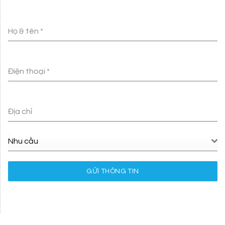
Họ & tên
*
Điện thoại
*
Địa chỉ
Nhu cầu
GỬI THÔNG TIN