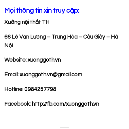
Mọi thông tin xin truy cập:
Xưởng nội thất TH
66 Lê Văn Lương – Trung Hòa – Cầu Giấy – Hà
Nội
Website:
xuonggoth.vn
Email:
xuonggoth.vn@gmail.com
Hotline:
0984257798
Facebook:
http://fb.com/xuonggoth.vn