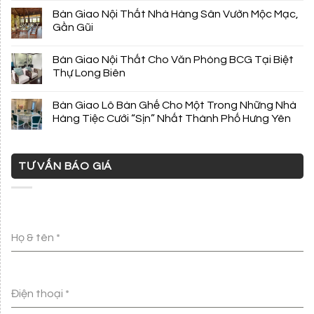
Bàn Giao Nội Thất Nhà Hàng Sân Vườn Mộc Mạc,
Gần Gũi
Bàn Giao Nội Thất Cho Văn Phòng BCG Tại Biệt
Thự Long Biên
Bàn Giao Lô Bàn Ghế Cho Một Trong Những Nhà
Hàng Tiệc Cưới “Sịn” Nhất Thành Phố Hưng Yên
TƯ VẤN BÁO GIÁ
Họ & tên
*
Điện thoại
*