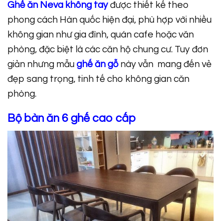
Ghế ăn Neva không tay
được thiết kế theo
phong cách Hàn quốc hiện đại, phù hợp với nhiều
không gian như gia đình, quán cafe hoặc văn
phòng, đặc biệt là các căn hộ chung cư. Tuy đơn
giản nhưng mẫu
ghế ăn gỗ
này vẫn mang đến vẻ
đẹp sang trọng, tinh tế cho không gian căn
phòng.
Bộ bàn ăn 6 ghế cao cấp