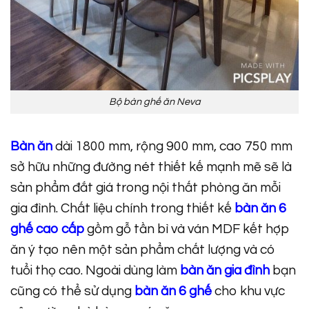
Bộ bàn ghế ăn Neva
Bàn ăn
dài 1800 mm, rộng 900 mm, cao 750 mm
sở hữu những đường nét thiết kế mạnh mẽ sẽ là
sản phẩm đắt giá trong nội thất phòng ăn mỗi
gia đình. Chất liệu chính trong thiết kế
bàn ăn 6
ghế cao cấp
gồm gỗ tần bì và ván MDF kết hợp
ăn ý tạo nên một sản phẩm chất lượng và có
tuổi thọ cao. Ngoài dùng làm
bàn ăn gia đình
bạn
cũng có thể sử dụng
bàn ăn 6 ghế
cho khu vực