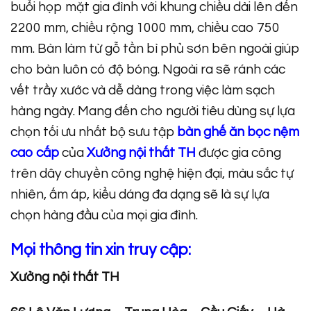
buổi họp mặt gia đình với khung chiều dài lên đến
2200 mm, chiều rộng 1000 mm, chiều cao 750
mm. Bàn làm từ gỗ tần bì phủ sơn bên ngoài giúp
cho bàn luôn có độ bóng. Ngoài ra sẽ ránh các
vết trầy xước và dễ dàng trong việc làm sạch
hàng ngày. Mang đến cho người tiêu dùng sự lựa
chọn tối ưu nhất bộ sưu tập
bàn ghế ăn bọc nệm
cao cấp
của
Xưởng nội thất TH
được gia công
trên dây chuyền công nghệ hiện đại, màu sắc tự
nhiên, ấm áp, kiểu dáng đa dạng sẽ là sự lựa
chọn hàng đầu của mọi gia đình.
Mọi thông tin xin truy cập:
Xưởng nội thất TH