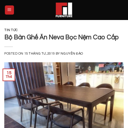
Skip
to
content
TIN TỨC
Bộ Bàn Ghế Ăn Neva Bọc Nệm Cao Cấp
POSTED ON
15 THÁNG TƯ, 2019
BY
NGUYỄN ĐÀO
15
Th4