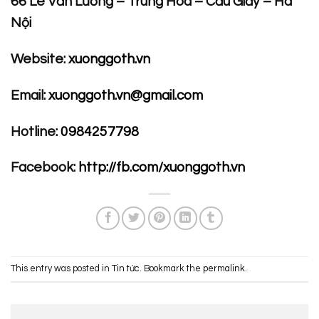
66 Lê Văn Lương – Trung Hòa – Cầu Giấy – Hà
Nội
Website:
xuonggoth.vn
Email:
xuonggoth.vn@gmail.com
Hotline:
0984257798
Facebook:
http://fb.com/xuonggoth.vn
This entry was posted in
Tin tức
. Bookmark the
permalink
.