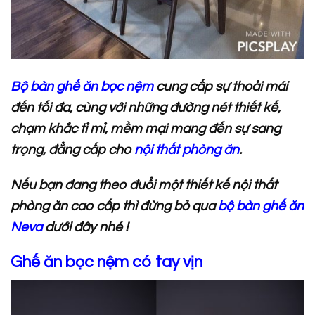
Bộ bàn ghế ăn bọc nệm
cung cấp sự thoải mái
đến tối đa, cùng với những đường nét thiết kế,
chạm khắc tỉ mỉ, mềm mại mang đến sự sang
trọng, đẳng cấp cho
nội thất phòng ăn
.
Nếu bạn đang theo đuổi một thiết kế nội thất
phòng ăn cao cấp thì đừng bỏ qua
bộ bàn ghế ăn
Neva
dưới đây nhé !
Ghế ăn bọc nệm có tay vịn