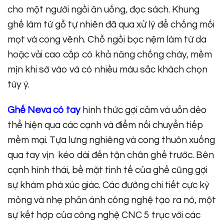
cho một người ngồi ăn uống, đọc sách. Khung
ghế làm từ gỗ tự nhiên đã qua xử lý để chống mối
mọt và cong vênh. Chỗ ngồi bọc nệm làm từ da
hoặc vải cao cấp có khả năng chống cháy, mềm
mịn khi sờ vào và có nhiều màu sắc khách chọn
tùy ý.
Ghế Neva có tay
hình thức gợi cảm và uốn dẻo
thể hiện qua các cạnh và điểm nối chuyển tiếp
mềm mại. Tựa lưng nghiêng và cong thuôn xuống
qua tay vịn kéo dài đến tận chân ghế trước. Bên
cạnh hình thái, bề mặt tinh tế của ghế cũng gợi
sự khám phá xúc giác. Các đường chi tiết cực kỳ
mỏng và nhẹ phản ánh công nghệ tạo ra nó, một
sự kết hợp của công nghệ CNC 5 trục với các