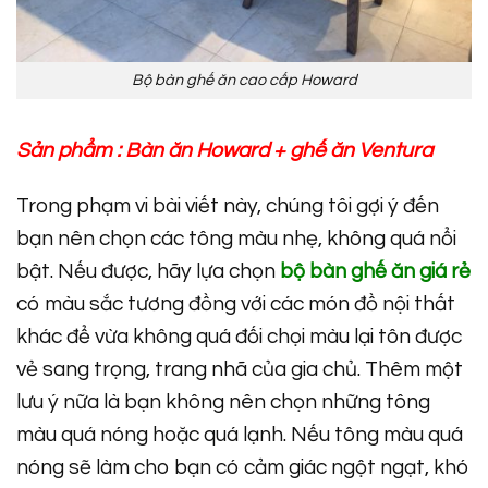
Bộ bàn ghế ăn cao cấp Howard
Sản phẩm :
Bàn ăn Howard
+
ghế ăn Ventura
Trong phạm vi bài viết này, chúng tôi gợi ý đến
bạn nên chọn các tông màu nhẹ, không quá nổi
bật. Nếu được, hãy lựa chọn
bộ bàn ghế ăn giá rẻ
có màu sắc tương đồng với các món đồ nội thất
khác để vừa không quá đối chọi màu lại tôn được
vẻ sang trọng, trang nhã của gia chủ. Thêm một
lưu ý nữa là bạn không nên chọn những tông
màu quá nóng hoặc quá lạnh. Nếu tông màu quá
nóng sẽ làm cho bạn có cảm giác ngột ngạt, khó