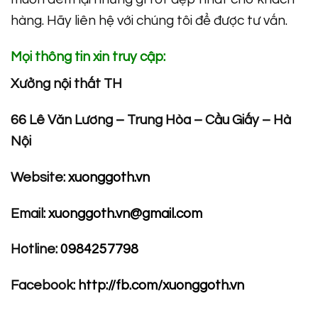
hàng. Hãy liên hệ với chúng tôi để được tư vấn.
Mọi thông tin xin truy cập:
Xưởng nội thất TH
66 Lê Văn Lương – Trung Hòa – Cầu Giấy – Hà
Nội
Website:
xuonggoth.vn
Email:
xuonggoth.vn@gmail.com
Hotline:
0984257798
Facebook:
http://fb.com/xuonggoth.vn