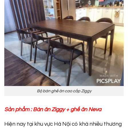
Bộ bàn ghế ăn cao cấp Ziggy
Sản phẩm :
Bàn ăn Ziggy
+
ghế ăn Neva
Hiện nay tại khu vực Hà Nội có khá nhiều thương