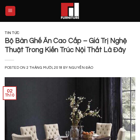
Skip
to
content
TIN TỨC
Bộ Bàn Ghế Ăn Cao Cấp – Giá Trị Nghệ
Thuật Trong Kiến Trúc Nội Thất Là Đây
POSTED ON
2 THÁNG MƯỜI, 2018
BY
NGUYỄN ĐÀO
02
Th10