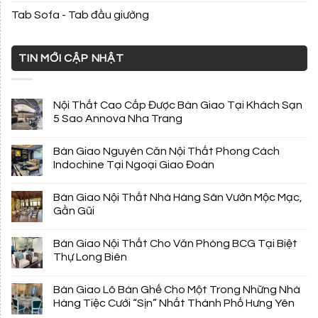
Tab Sofa - Tab đầu giường
TIN MỚI CẬP NHẬT
Nội Thất Cao Cấp Được Bàn Giao Tại Khách Sạn
5 Sao Annova Nha Trang
Bàn Giao Nguyên Căn Nội Thất Phong Cách
Indochine Tại Ngoại Giao Đoàn
Bàn Giao Nội Thất Nhà Hàng Sân Vườn Mộc Mạc,
Gần Gũi
Bàn Giao Nội Thất Cho Văn Phòng BCG Tại Biệt
Thự Long Biên
Bàn Giao Lô Bàn Ghế Cho Một Trong Những Nhà
Hàng Tiệc Cưới “Sịn” Nhất Thành Phố Hưng Yên