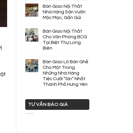
Bàn Giao Nội Thất
Nhà Hàng Sân Vườn
Mộc Mạc, Gần Gũi
Bàn Giao Nội Thất
Cho Văn Phòng BCG
Tại Biệt Thự Long
ị
Biên
Bàn Giao Lô Bàn Ghế
Cho Một Trong
Những Nhà Hàng
vật
Tiệc Cưới “Sịn” Nhất
Thành Phố Hưng Yên
TƯ VẤN BÁO GIÁ