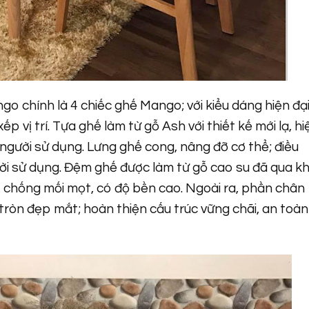
o chính là 4 chiếc ghế Mango; với kiểu dáng hiện đại
p vị trí. Tựa ghế làm từ gỗ Ash với thiết kế mới lạ, hi
người sử dụng. Lưng ghế cong, nâng đỡ cơ thể; điều
ười sử dụng. Đệm ghế được làm từ gỗ cao su đã qua k
 chống mối mọt, có độ bền cao. Ngoài ra, phần chân
tròn đẹp mắt; hoàn thiện cấu trúc vững chãi, an toàn