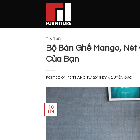
Skip
to
content
TIN TỨC
Bộ Bàn Ghế Mango, Nét
Của Bạn
POSTED ON
10 THÁNG TƯ, 2018
BY
NGUYỄN ĐÀO
10
Th4