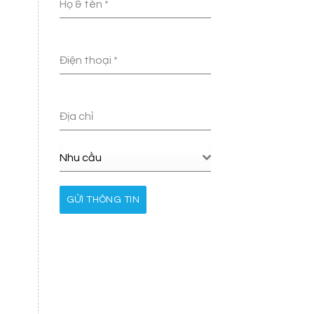
Họ & tên
*
Điện thoại
*
Địa chỉ
Nhu cầu
GỬI THÔNG TIN