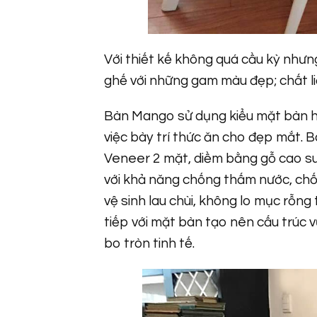
Với thiết kế không quá cầu kỳ nhưn
ghế với những gam màu đẹp; chất li
Bàn Mango sử dụng kiểu mặt bàn hì
việc bày trí thức ăn cho đẹp mắt. B
Veneer 2 mặt, diềm bằng gỗ cao su 
với khả năng chống thấm nước, chố
vệ sinh lau chùi, không lo mục rỗn
tiếp với mặt bàn tạo nên cấu trúc
bo tròn tinh tế.