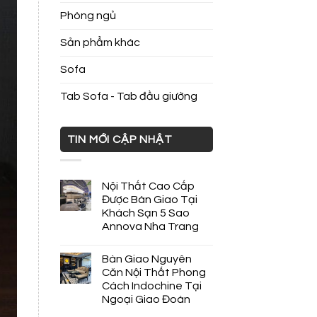
Phòng ngủ
Sản phẩm khác
Sofa
Tab Sofa - Tab đầu giường
TIN MỚI CẬP NHẬT
Nội Thất Cao Cấp
Được Bàn Giao Tại
Khách Sạn 5 Sao
Annova Nha Trang
Bàn Giao Nguyên
Căn Nội Thất Phong
Cách Indochine Tại
Ngoại Giao Đoàn