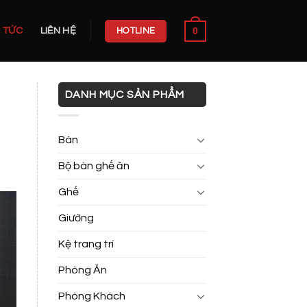
0
N TỨC
LIÊN HỆ
HOTLINE
DANH MỤC SẢN PHẨM
Bàn
Bộ bàn ghế ăn
Ghế
Giường
Kệ trang trí
Phòng Ăn
Phòng Khách