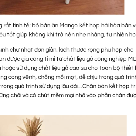
g rất tinh tế; bộ bàn ăn Mango kết hợp hài hòa bàn 
ệu tốt giúp không khí trở nên nhẹ nhàng, tự nhiên hơ
nh chữ nhật đơn giản, kích thước rộng phù hợp cho
àn được gia công tỉ mỉ từ chất liệu gỗ công nghiệp M
hoặc sử dụng chất liệu gỗ cao su cho toàn bộ thiết 
ng cong vênh, chống mối mọt, dễ chịu trong quá trìn
g trong quá trình sử dụng lâu dài…Chân bàn kết hợp t
 vững chãi và có chút mềm mại nhờ vào phần chân đư