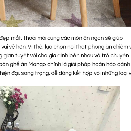
đẹp mắt, thoải mái cùng các món ăn ngon sẽ giúp
vui vẻ hơn. Vì thế, lựa chọn nội thất phòng ăn chiếm v
g gian tuyệt vời cho gia đình bên nhau và trò chuyện
bàn ghế ăn Mango
chính là giải pháp hoàn hảo dành
iện đại, sang trọng, dễ dàng kết hợp với những loại 