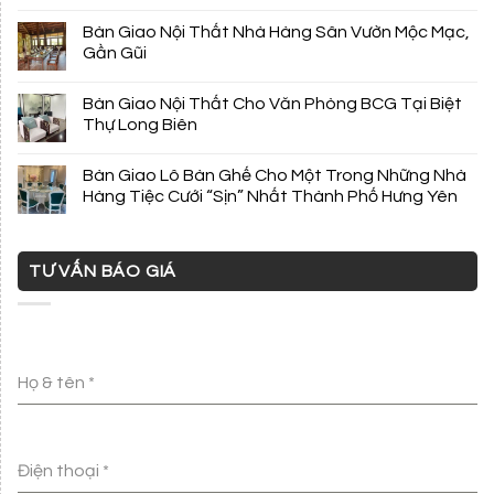
Bàn Giao Nội Thất Nhà Hàng Sân Vườn Mộc Mạc,
Gần Gũi
Bàn Giao Nội Thất Cho Văn Phòng BCG Tại Biệt
Thự Long Biên
Bàn Giao Lô Bàn Ghế Cho Một Trong Những Nhà
Hàng Tiệc Cưới “Sịn” Nhất Thành Phố Hưng Yên
TƯ VẤN BÁO GIÁ
Họ & tên
*
Điện thoại
*