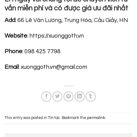
vấn miễn phí và có được giá ưu đãi nhất
Add
: 66 Lê Văn Lương, Trung Hòa, Cầu Giấy, HN
Website
:
https://xuonggoth.vn
Phone
:
098 425 7798
Email
:
xuonggoth.vn@gmail.com
This entry was posted in
Tin tức
. Bookmark the
permalink
.