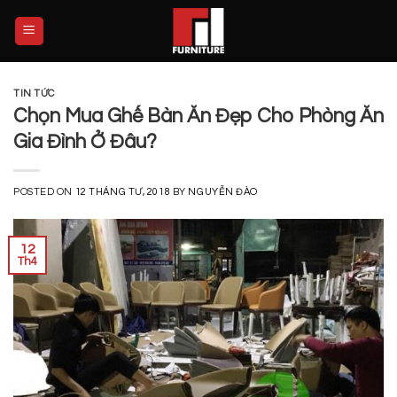
Skip
to
content
TIN TỨC
Chọn Mua Ghế Bàn Ăn Đẹp Cho Phòng Ăn
Gia Đình Ở Đâu?
POSTED ON
12 THÁNG TƯ, 2018
BY
NGUYỄN ĐÀO
12
Th4