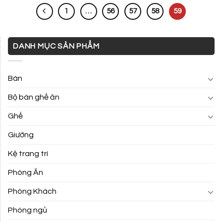
1
…
56
57
58
59
DANH MỤC SẢN PHẨM
Bàn
Bộ bàn ghế ăn
Ghế
Giường
Kệ trang trí
Phòng Ăn
Phòng Khách
Phòng ngủ