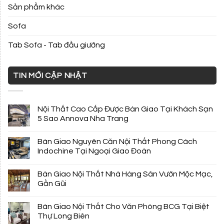
Sản phẩm khác
Sofa
Tab Sofa - Tab đầu giường
TIN MỚI CẬP NHẬT
Nội Thất Cao Cấp Được Bàn Giao Tại Khách Sạn
5 Sao Annova Nha Trang
Bàn Giao Nguyên Căn Nội Thất Phong Cách
Indochine Tại Ngoại Giao Đoàn
Bàn Giao Nội Thất Nhà Hàng Sân Vườn Mộc Mạc,
Gần Gũi
Bàn Giao Nội Thất Cho Văn Phòng BCG Tại Biệt
Thự Long Biên