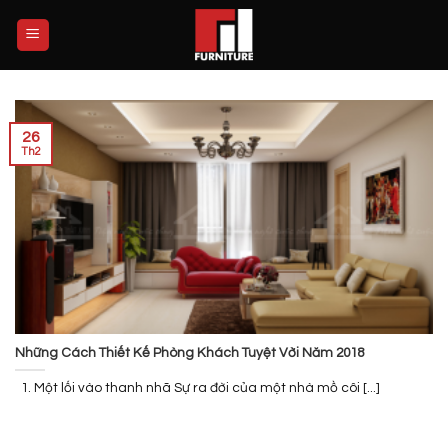
Skip
to
content
26
Th2
Những Cách Thiết Kế Phòng Khách Tuyệt Vời Năm 2018
1. Một lối vào thanh nhã Sự ra đời của một nhà mồ côi [...]