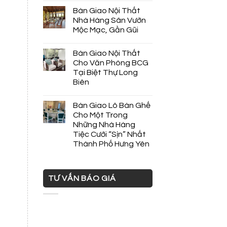
Bàn Giao Nội Thất
Nhà Hàng Sân Vườn
Mộc Mạc, Gần Gũi
Bàn Giao Nội Thất
Cho Văn Phòng BCG
Tại Biệt Thự Long
Biên
Bàn Giao Lô Bàn Ghế
Cho Một Trong
Những Nhà Hàng
Tiệc Cưới “Sịn” Nhất
Thành Phố Hưng Yên
TƯ VẤN BÁO GIÁ