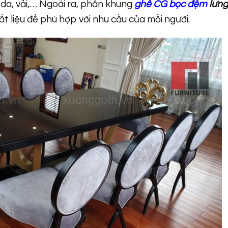
 da, vải,… Ngoài ra, phần khung
ghế CG bọc đệm
lưng
ất liệu để phù hợp với nhu cầu của mỗi người.