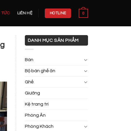
0
N TỨC
LIÊN HỆ
HOTLINE
DANH MỤC SẢN PHẨM
ng
Bàn
Bộ bàn ghế ăn
Ghế
Giường
Kệ trang trí
Phòng Ăn
Phòng Khách