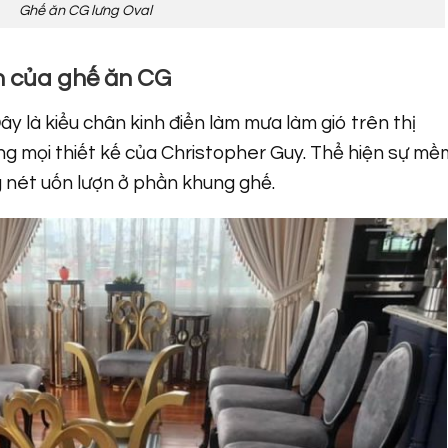
Ghế ăn CG lưng Oval
ển của ghế ăn CG
ây là kiểu chân kinh điển làm mưa làm gió trên thị
ng mọi thiết kế của Christopher Guy. Thể hiện sự mề
 nét uốn lượn ở phần khung ghế.