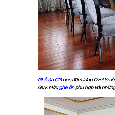
Ghế ăn CG
bọc đệm lưng Oval là sả
Guy. Mẫu
ghế ăn
phù hợp với những 