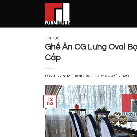
Skip
to
content
TIN TỨC
Ghế Ăn CG Lưng Oval Bọ
Cấp
POSTED ON
12 THÁNG BA, 2020
BY
NGUYỄN ĐÀO
12
Th3