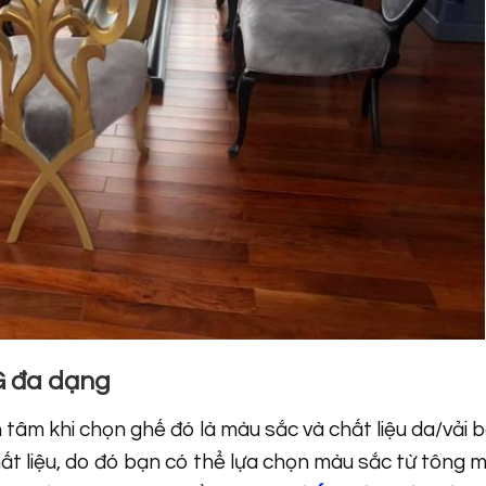
G đa dạng
âm khi chọn ghế đó là màu sắc và chất liệu da/vải b
ất liệu, do đó bạn có thể lựa chọn màu sắc từ tông 