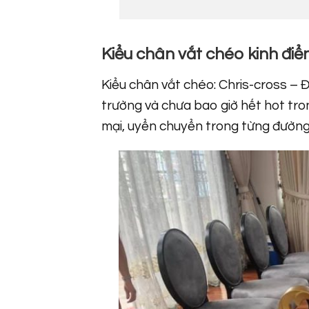
Kiểu chân vắt chéo kinh đi
Kiểu chân vắt chéo: Chris-cross – Đ
trường và chưa bao giờ hết hot tro
mại, uyển chuyển trong từng đường