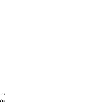
ọc.
màu