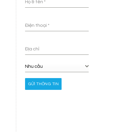
Họ & tên
*
Điện thoại
*
Địa chỉ
Nhu cầu
GỬI THÔNG TIN