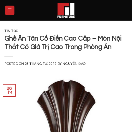
Skip
to
content
TIN TỨC
Ghế Ăn Tân Cổ Điển Cao Cấp – Món Nội
Thất Có Giá Trị Cao Trong Phòng Ăn
POSTED ON
26 THÁNG TƯ, 2019
BY
NGUYỄN ĐÀO
26
Th4