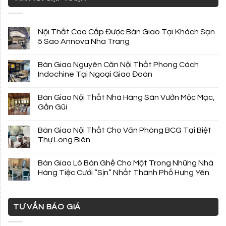
Nội Thất Cao Cấp Được Bàn Giao Tại Khách Sạn
5 Sao Annova Nha Trang
Bàn Giao Nguyên Căn Nội Thất Phong Cách
Indochine Tại Ngoại Giao Đoàn
Bàn Giao Nội Thất Nhà Hàng Sân Vườn Mộc Mạc,
Gần Gũi
Bàn Giao Nội Thất Cho Văn Phòng BCG Tại Biệt
Thự Long Biên
Bàn Giao Lô Bàn Ghế Cho Một Trong Những Nhà
Hàng Tiệc Cưới “Sịn” Nhất Thành Phố Hưng Yên
TƯ VẤN BÁO GIÁ