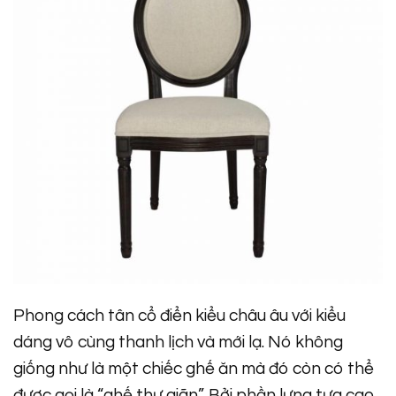
Phong cách tân cổ điển kiểu châu âu với kiểu
dáng vô cùng thanh lịch và mới lạ. Nó không
giống như là một chiếc ghế ăn mà đó còn có thể
được gọi là “ghế thư giãn”. Bởi phần lưng tựa cao,