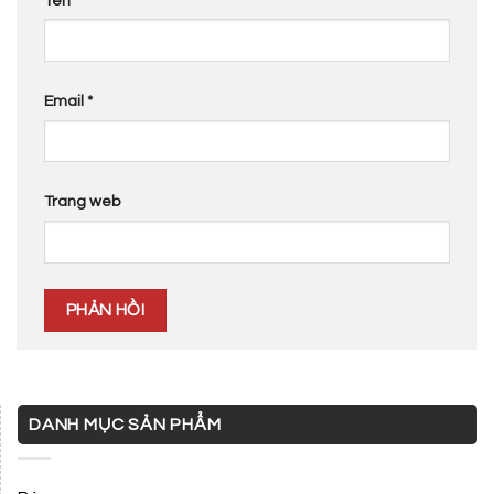
Tên
*
Email
*
Trang web
DANH MỤC SẢN PHẨM