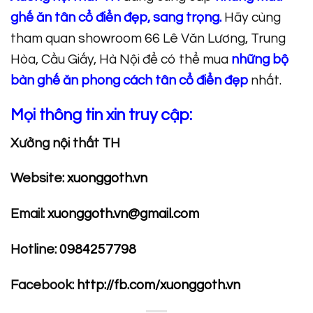
ghế ăn tân cổ điển đẹp, sang trọng
.
Hãy cùng
tham quan showroom 66 Lê Văn Lương, Trung
Hòa, Cầu Giấy, Hà Nội để có thể mua
những bộ
bàn ghế ăn phong cách tân cổ điển đẹp
nhất.
Mọi thông tin xin truy cập:
Xưởng nội thất TH
Website:
xuonggoth.vn
Email:
xuonggoth.vn@gmail.com
Hotline:
0984257798
Facebook:
http://fb.com/xuonggoth.vn