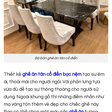
Bộ bàn ghế ăn tân cổ điển
Thiết kế
ghế ăn tân cổ điển bọc nệm
tạo sự êm
ái, thoải mái cho người ngồi. Với phần lưng tựa
vừa đủ để tạo sự thông thoáng cho người sử
dụng. Ngoài khung gỗ thì những điểm nhấn như
mạ vàng tôn thêm vẻ đẹp cho chiếc ghế này.
Bạn có thể chọn một màu sắc
ghế ăn
tương