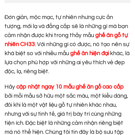
Đơn giản, mộc mạc, tự nhiên nhưng cực ấn
tượng, mới lạ và đẳng cấp sẽ là những gì mà bạn
cảm nhận được khi trong thấy mẫu
ghế ăn gỗ tự
nhiên CH33
. Với những gì có được, nó tạo nên sự
khá biệt so với nhiều mẫu
ghế ăn hiện đại
khác, là
lựa chọn phù hợp với những ai yêu thích vẻ đẹp
độc, lạ, riêng biệt.
Hãy
cập nhật ngay 10 mẫu ghế ăn gỗ cao cấp
bởi mỗi mẫu sở hữu một sắc màu, một kiểu dáng,
đôi khi là một vật liệu gỗ tự nhiên khác nhau,
nhưng với sự tinh tế, giá trị bày trí cùng những
tiện ích. Đặc biệt là những cảm nhận riêng biệt
mà nó thể hiện. Chúng tôi tin đây là bộ sưu tập