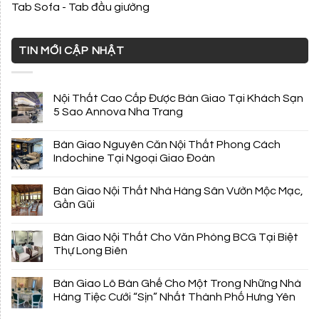
Tab Sofa - Tab đầu giường
TIN MỚI CẬP NHẬT
Nội Thất Cao Cấp Được Bàn Giao Tại Khách Sạn
5 Sao Annova Nha Trang
Bàn Giao Nguyên Căn Nội Thất Phong Cách
Indochine Tại Ngoại Giao Đoàn
Bàn Giao Nội Thất Nhà Hàng Sân Vườn Mộc Mạc,
Gần Gũi
Bàn Giao Nội Thất Cho Văn Phòng BCG Tại Biệt
Thự Long Biên
Bàn Giao Lô Bàn Ghế Cho Một Trong Những Nhà
Hàng Tiệc Cưới “Sịn” Nhất Thành Phố Hưng Yên