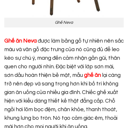
Ghế Neva
Ghế ăn Neva
được làm bằng gỗ tự nhiên nên sắc
màu và vân gỗ đặc trưng của nó cũng đủ để leo
kéo sự chú ý, mang đến cảm nhận gần gũi, thân
quen cho người nhìn. Đặc biệt với lớp sơn mài,
sơn dầu hoàn thiện bề mặt, mẫu
ghế ăn
lại càng
trở nên đẹp và sang trọng hơn khi bố trí không
gian ăn uống của nhiều gia đình. Chiếc ghế xuất
hiện với kiểu dáng thiết kế thật đẳng cấp. Chỗ
ngồi hơi lõm bọc đệm, chân khỏe, thanh thoát,
khung lưng bo tròn. Nó tạo cảm giác êm, thoải
mái hơn cho mọi người khi ăn uống.