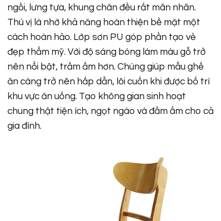
ngồi, lưng tựa, khung chân đều rất mãn nhãn.
Thú vị là nhờ khả năng hoàn thiện bề mặt một
cách hoàn hảo. Lớp sơn PU góp phần tạo vẻ
đẹp thẩm mỹ. Với độ sáng bóng làm màu gỗ trở
nên nổi bật, trầm ấm hơn. Chúng giúp mẫu ghế
ăn càng trở nên hấp dẫn, lôi cuốn khi được bố trí
khu vực ăn uống. Tạo không gian sinh hoạt
chung thật tiện ích, ngọt ngào và đầm ấm cho cả
gia đình.