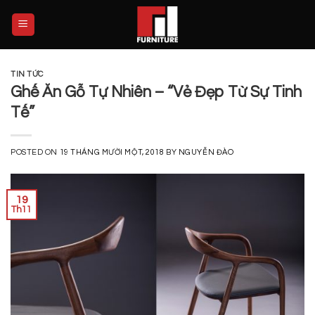
Skip
to
content
TIN TỨC
Ghế Ăn Gỗ Tự Nhiên – “Vẻ Đẹp Từ Sự Tinh
Tế”
POSTED ON
19 THÁNG MƯỜI MỘT, 2018
BY
NGUYỄN ĐÀO
19
Th11