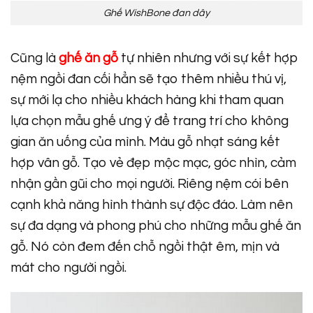
Ghế WishBone đan dây
Cũng là
ghế ăn gỗ
tự nhiên nhưng với sự kết hợp
nệm ngồi đan cối hẳn sẽ tạo thêm nhiều thú vị,
sự mới lạ cho nhiều khách hàng khi tham quan
lựa chọn mẫu ghế ưng ý để trang trí cho không
gian ăn uống của mình. Màu gỗ nhạt sáng kết
hợp vân gỗ. Tạo vẻ đẹp mộc mạc, góc nhìn, cảm
nhận gần gũi cho mọi người. Riêng nệm cói bên
cạnh khả năng hình thành sự độc đáo. Làm nên
sự đa dạng và phong phú cho những mẫu ghế ăn
gỗ. Nó còn đem đến chỗ ngồi thật êm, mịn và
mát cho người ngồi.