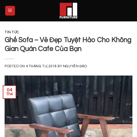
Skip
to
content
TIN TỨC
Ghế Sofa – Vẻ Đẹp Tuyệt Hảo Cho Không
Gian Quán Cafe Của Bạn
POSTED ON
4 THÁNG TƯ, 2018
BY
NGUYỄN ĐÀO
04
Th4