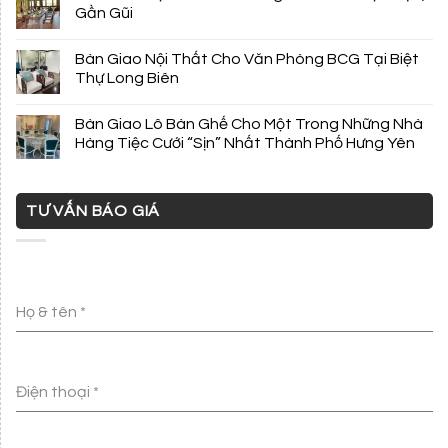
Gần Gũi
Bàn Giao Nội Thất Cho Văn Phòng BCG Tại Biệt
Thự Long Biên
Bàn Giao Lô Bàn Ghế Cho Một Trong Những Nhà
Hàng Tiệc Cưới “Sịn” Nhất Thành Phố Hưng Yên
TƯ VẤN BÁO GIÁ
Họ & tên
*
Điện thoại
*