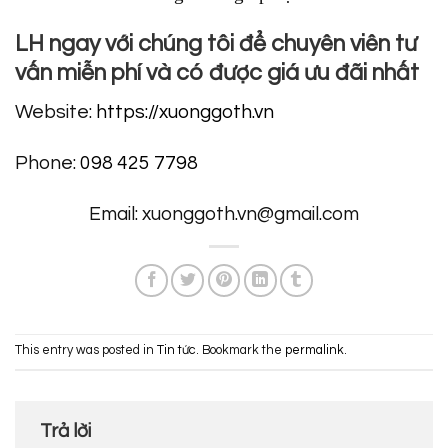
LH ngay với chúng tôi để chuyên viên tư
vấn miễn phí và có được giá ưu đãi nhất
Website:
https://xuonggoth.vn
Phone:
098 425 7798
Email: xuonggoth.vn@gmail.com
This entry was posted in
Tin tức
. Bookmark the
permalink
.
Trả lời