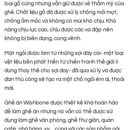
loại gỗ cứng nhưng vẫn giữ được vẻ thẩm mỹ của
ghế. Chất liệu gỗ đã được xử lý chống mối mọt,
chống ẩm mốc và không có mùi khó chịu. Khả
năng chịu lực cao, chịu được các va đập nên
không bị biến dạng, cong vênh.
Mặt ngồi được làm từ những sợi dây cói- một loại
vật liệu bền phát triển từ chiến tranh thế giới II
dùng thay thế cho sợi đay- đã qua xử lý và được
đan thủ công sẽ tạo ra một chỗ ngồi êm ái, thoải
mái.
Ghế ăn Wishbone được thiết kế khá hoàn hảo
để làm ghế ăn nhưng nó vẫn có thể được sử
dụng làm ghế văn phòng, ghế thư giãn, quán
café, nhà hàng, v.v… cùng với các sản phẩm nội