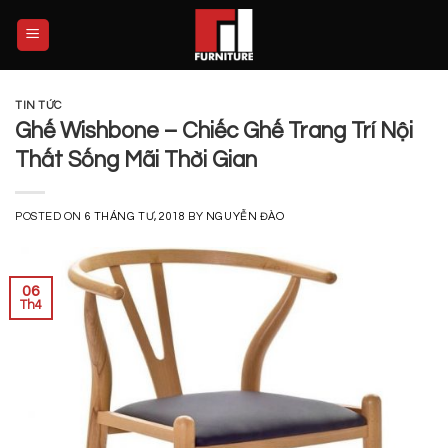
Skip
to
content
TIN TỨC
Ghế Wishbone – Chiếc Ghế Trang Trí Nội
Thất Sống Mãi Thời Gian
POSTED ON
6 THÁNG TƯ, 2018
BY
NGUYỄN ĐÀO
06
Th4