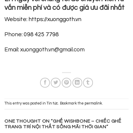
vấn miễn phí và có được giá ưu đãi nhất
Website:
https://xuonggoth.vn
Phone:
098 425 7798
Email: xuonggoth.vn@gmail.com
This entry was posted in
Tin tức
. Bookmark the
permalink
.
ONE THOUGHT ON “
GHẾ WISHBONE – CHIẾC GHẾ
TRANG TRÍ NỘI THẤT SỐNG MÃI THỜI GIAN
”