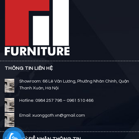
THÔNG TIN LIÊN HỆ
Showroom: 66 Lê Văn Lương, Phường Nhân Chính, Quận
Thanh Xuân, Hà Nội
Hotline: 0984 257 798 – 0961 510 466
Email: xuonggoth.vn@gmail.com
ĐĂNG KÝ ĐỂ NHẬN THÔNG TIN