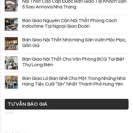
Nội Thất Cao Cấp Được Bàn Giao Tại Khách Sạn
5 Sao Annova Nha Trang
Bàn Giao Nguyên Căn Nội Thất Phong Cách
Indochine Tại Ngoại Giao Đoàn
Bàn Giao Nội Thất Nhà Hàng Sân Vườn Mộc Mạc,
Gần Gũi
Bàn Giao Nội Thất Cho Văn Phòng BCG Tại Biệt
Thự Long Biên
Bàn Giao Lô Bàn Ghế Cho Một Trong Những Nhà
Hàng Tiệc Cưới “Sịn” Nhất Thành Phố Hưng Yên
TƯ VẤN BÁO GIÁ