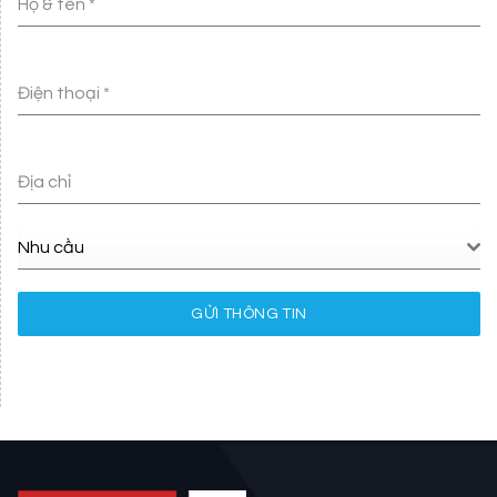
Họ & tên
*
Điện thoại
*
Địa chỉ
Nhu cầu
GỬI THÔNG TIN