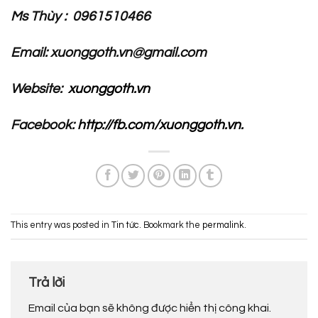
Ms Thùy : 0961510466
Email: xuonggoth.vn@gmail.com
Website:
xuonggoth.vn
Facebook:
http://fb.com/xuonggoth.vn.
This entry was posted in
Tin tức
. Bookmark the
permalink
.
Trả lời
Email của bạn sẽ không được hiển thị công khai.