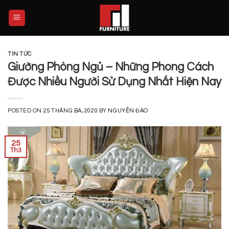
Skip
to
content
TIN TỨC
Giường Phòng Ngủ – Những Phong Cách
Được Nhiều Người Sử Dụng Nhất Hiện Nay
POSTED ON
25 THÁNG BA, 2020
BY
NGUYỄN ĐÀO
25
Th3