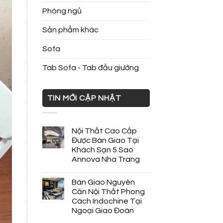
Phòng ngủ
Sản phẩm khác
Sofa
Tab Sofa - Tab đầu giường
TIN MỚI CẬP NHẬT
Nội Thất Cao Cấp
Được Bàn Giao Tại
Khách Sạn 5 Sao
Annova Nha Trang
Bàn Giao Nguyên
Căn Nội Thất Phong
Cách Indochine Tại
Ngoại Giao Đoàn