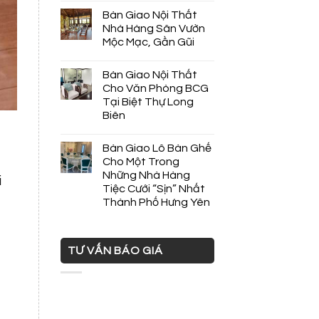
Bàn Giao Nội Thất
Nhà Hàng Sân Vườn
Mộc Mạc, Gần Gũi
Bàn Giao Nội Thất
Cho Văn Phòng BCG
Tại Biệt Thự Long
Biên
Bàn Giao Lô Bàn Ghế
Cho Một Trong
Những Nhà Hàng
i
Tiệc Cưới “Sịn” Nhất
Thành Phố Hưng Yên
TƯ VẤN BÁO GIÁ