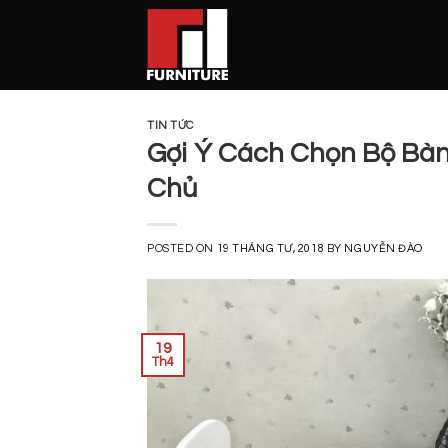
Skip
to
content
TIN TỨC
Gợi Ý Cách Chọn Bộ Bàn
Chủ
POSTED ON
19 THÁNG TƯ, 2018
BY
NGUYỄN ĐÀO
19
Th4