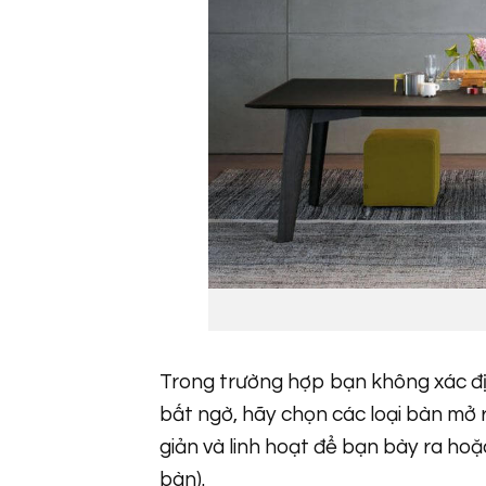
Trong trường hợp bạn không xác địn
bất ngờ, hãy chọn các loại bàn mở rô
giản và linh hoạt để bạn bày ra hoặ
bàn).