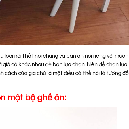
u loại nội thất nói chung và bàn ăn nói riêng với muôn
và giá cả khác nhau để bạn lựa chọn. Nên để chọn lựa
 cách của gia chủ là một điều có thể nói là tương đố
ọn một bộ ghế ăn: