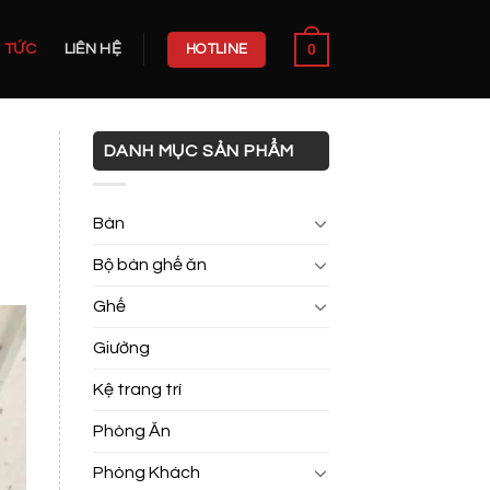
0
N TỨC
LIÊN HỆ
HOTLINE
DANH MỤC SẢN PHẨM
Bàn
Bộ bàn ghế ăn
Ghế
Giường
Kệ trang trí
Phòng Ăn
Phòng Khách