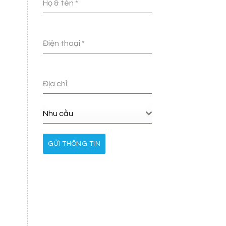
Họ & tên
*
Điện thoại
*
Địa chỉ
Nhu cầu
GỬI THÔNG TIN