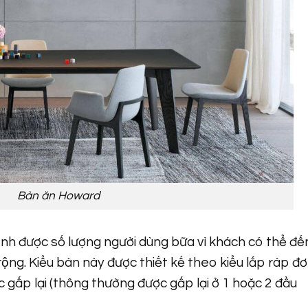
Bàn ăn Howard
h được số lượng người dùng bữa vì khách có thể đế
̣ng. Kiểu bàn này được thiết kế theo kiểu lắp ráp đ
c gấp lại (thông thường được gấp lại ở 1 hoặc 2 đầu