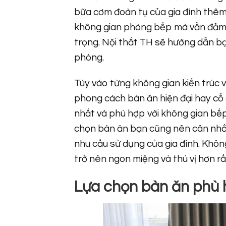
bữa cơm đoàn tụ của gia đình thê
không gian phòng bếp mà vẫn đảm bả
trọng. Nội thất TH sẽ hướng dẫn b
phòng.
Tùy vào từng không gian kiến trúc
phong cách bàn ăn hiện đại hay cổ đ
nhất và phù hợp với không gian bếp;
chọn bàn ăn bạn cũng nên cân nhắc 
nhu cầu sử dụng của gia đình. Khô
trở nên ngon miệng và thú vị hơn rấ
Lựa chọn bàn ăn phù h