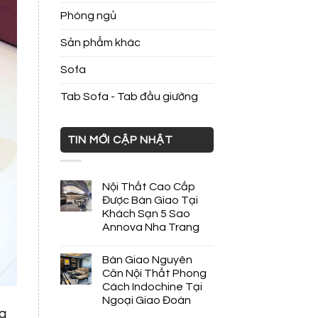
Phòng ngủ
Sản phẩm khác
Sofa
Tab Sofa - Tab đầu giường
TIN MỚI CẬP NHẬT
Nội Thất Cao Cấp
Được Bàn Giao Tại
Khách Sạn 5 Sao
Annova Nha Trang
Bàn Giao Nguyên
Căn Nội Thất Phong
Cách Indochine Tại
Ngoại Giao Đoàn
ng