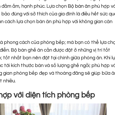
m đầm ấm, hạnh phúc. Lựa chọn
Bộ bàn ăn
phù hợp vớ
o đúng với sở thích của gia đình là điều hết sức q
ạn cách lựa chọn bàn ăn phù hợp với không gian căn
 và phong cách của phòng bếp; mà bạn có thể lựa ch
iển. Bộ bàn ghế ăn cần được đặt ở những vị trí tốt
 tốt nhất bạn nên đặt tại chính giữa phòng ăn. Khi l
tới kích thước bàn và số lượng ghế ngồi; phù hợp vớ
ng gian phòng bếp đẹp và thoáng đãng sẽ giúp bữa ă
t nhiều.
ợp với diện tích phòng bếp