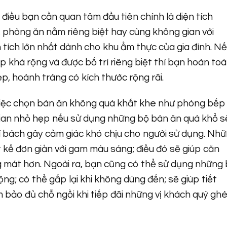
 điều bạn cần quan tâm đầu tiên chính là diện tích
 phòng ăn nằm riêng biệt hay cùng không gian với
 tích lớn nhất dành cho khu ẩm thực của gia đình. N
p khá rộng và được bố trí riêng biệt thì bạn hoàn to
, hoành tráng có kích thước rộng rãi.
ì việc chọn bàn ăn không quá khắt khe như phòng bếp
 gian nhỏ hẹp nếu sử dụng những bộ bàn ăn quá khổ s
í bách gây cảm giác khó chịu cho người sử dụng. Nh
t kế đơn giản với gam màu sáng; điều đó sẽ giúp căn
 mát hơn. Ngoài ra, bạn cũng có thể sử dụng những
g; có thể gấp lại khi không dùng đến; sẽ giúp tiết
bảo đủ chỗ ngồi khi tiếp đãi những vị khách quý gh