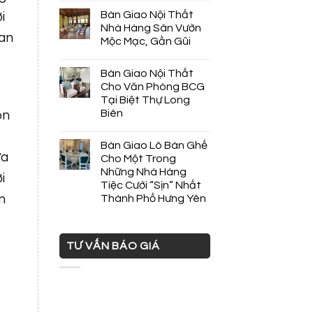
Bàn Giao Nội Thất
i
Nhà Hàng Sân Vườn
uan
Mộc Mạc, Gần Gũi
Bàn Giao Nội Thất
Cho Văn Phòng BCG
Tại Biệt Thự Long
Biên
ọn
Bàn Giao Lô Bàn Ghế
ựa
Cho Một Trong
Những Nhà Hàng
i
Tiệc Cưới “Sịn” Nhất
n
Thành Phố Hưng Yên
TƯ VẤN BÁO GIÁ