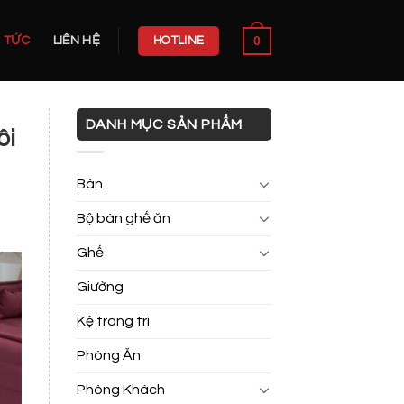
0
N TỨC
LIÊN HỆ
HOTLINE
DANH MỤC SẢN PHẨM
ôi
Bàn
Bộ bàn ghế ăn
Ghế
Giường
Kệ trang trí
Phòng Ăn
Phòng Khách