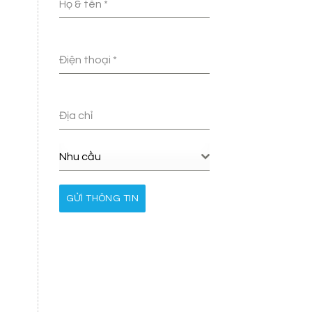
Họ & tên
*
Điện thoại
*
Địa chỉ
Nhu cầu
GỬI THÔNG TIN