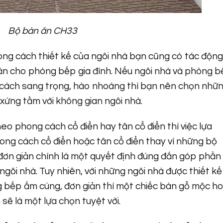
Bộ bàn ăn CH33
ong cách thiết kế của ngôi nhà bạn cũng có tác động
n cho phòng bếp gia đình. Nếu ngôi nhà và phòng 
 cách sang trọng, hào nhoáng thì bạn nên chọn nhữ
xứng tầm với không gian ngôi nhà.
o phong cách cổ điển hay tân cổ điển thì việc lựa
ng cách cổ điển hoặc tân cổ điển thay vì những bộ
đơn giản chính là một quyết định đúng đắn góp phần
gôi nhà. Tuy nhiên, với những ngôi nhà được thiết kế
g bếp ấm cúng, đơn giản thì một chiếc bàn gỗ mộc h
sẽ là một lựa chọn tuyệt vời.