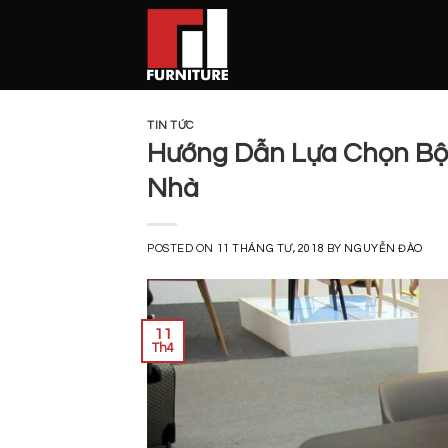
Skip
to
content
TIN TỨC
Hướng Dẫn Lựa Chọn Bộ
Nhà
POSTED ON
11 THÁNG TƯ, 2018
BY
NGUYỄN ĐÀO
11
Th4