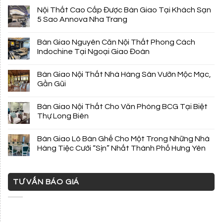
Nội Thất Cao Cấp Được Bàn Giao Tại Khách Sạn
5 Sao Annova Nha Trang
Bàn Giao Nguyên Căn Nội Thất Phong Cách
Indochine Tại Ngoại Giao Đoàn
Bàn Giao Nội Thất Nhà Hàng Sân Vườn Mộc Mạc,
Gần Gũi
Bàn Giao Nội Thất Cho Văn Phòng BCG Tại Biệt
Thự Long Biên
Bàn Giao Lô Bàn Ghế Cho Một Trong Những Nhà
Hàng Tiệc Cưới “Sịn” Nhất Thành Phố Hưng Yên
TƯ VẤN BÁO GIÁ