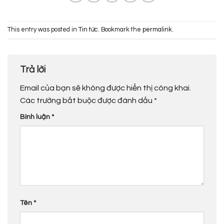
This entry was posted in
Tin tức
. Bookmark the
permalink
.
Trả lời
Email của bạn sẽ không được hiển thị công khai.
Các trường bắt buộc được đánh dấu
*
Bình luận
*
Tên
*