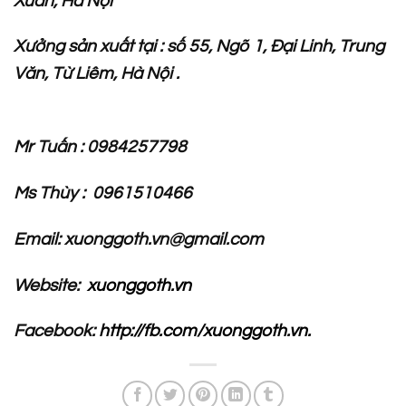
Xuân, Hà Nội
Xưởng sản xuất tại : số 55, Ngõ 1, Đại Linh, Trung
Văn, Từ Liêm, Hà Nội .
Mr Tuấn : 0984257798
Ms Thùy : 0961510466
Email: xuonggoth.vn@gmail.com
Website:
xuonggoth.vn
Facebook:
http://fb.com/xuonggoth.vn.