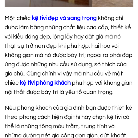
Một chiếc
kệ tivi đẹp và sang trọng
không chỉ
được làm bằng những chất liệu cao cấp, thiết kế
với kiểu dáng đẹp, lộng lẫy hay đắt giá mà nó
thật sự trở nên đẹp khi phù hợp, hài hòa với
không gian mà nó được bày trí; ngoài ra phải đáp
ứng được những nhu cầu sử dụng, sở thích của
gia chủ.. Cũng chính vì vậy mà nhu cầu về một
chiếc
kệ tivi phòng khách
phù hợp với không gian
nội thất được bày trí là yếu tố quan trọng.
Nếu phòng khách của gia đình bạn được thiết kế
theo phong cách hiện đại thì hãy chọn kệ tivi có
thể là những tông màu trầm, trung tính với
những đường nét gia công đơn giản, dứt khoát.