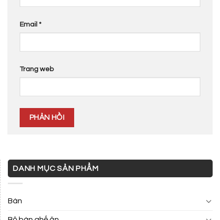
Email
*
Trang web
DANH MỤC SẢN PHẨM
Bàn
Bộ bàn ghế ăn