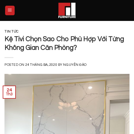
Skip
to
content
TIN TỨC
Kệ Tivi Chọn Sao Cho Phù Hợp Với Từng
Không Gian Căn Phòng?
POSTED ON
24 THÁNG BA, 2020
BY
NGUYỄN ĐÀO
24
Th3