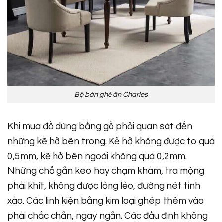
Bộ bàn ghế ăn Charles
Khi mua đồ dùng bằng gỗ phải quan sát đến
những kẽ hở bên trong. Kẻ hở không được to quá
0,5mm, kẽ hở bên ngoài không quá 0,2mm.
Những chỗ gắn keo hay chạm khảm, tra mộng
phải khít, không được lỏng lẻo, đường nét tinh
xảo. Các linh kiện bằng kim loại ghép thêm vào
phải chắc chắn, ngay ngắn. Các đầu đinh không