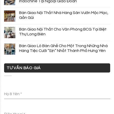
Indochine Tại Ngoại Giao Đoàn
Bàn Giao Nội Thất Nhà Hàng Sân Vườn Mộc Mạc,
Gần Gũi
Bàn Giao Nội Thất Cho Văn Phòng BCG Tại Biệt
Thự Long Biên
Bàn Giao Lô Bàn Ghế Cho Một Trong Những Nhà
Hàng Tiệc Cưới “Sịn” Nhất Thành Phố Hưng Yên
TƯ VẤN BÁO GIÁ
Họ & tên
*