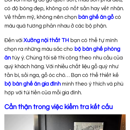
có độ bóng đẹp, không có nốt sần hay vết nhăn.
Về thẩm mỹ, không nên chọn
bàn ghế ăn gỗ
có
màu quá tương phản nhau ở các bộ phận.
Đến với
Xưởng nội thất TH
bạn có thể tự mình
chọn ra những màu sắc cho
bộ bàn ghế phòng
ăn
tùy ý. Chúng tôi sẽ thi công theo nhu cầu của
quý khách hàng. Với nhiều chất liệu gỗ quý như
tần bì, sồi nga, gỗ óc chó… Bạn có thể thiết kế
bộ bàn ghế ăn gia đình
mình theo ý thích và phù
hợp với túi tiền của mỗi gia đình.
Cẩn thận trong việc kiểm tra kết cấu