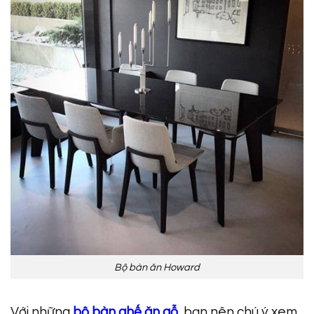
Bộ bàn ăn Howard
Với những
bộ bàn ghế ăn gỗ
, bạn nên chú ý xem