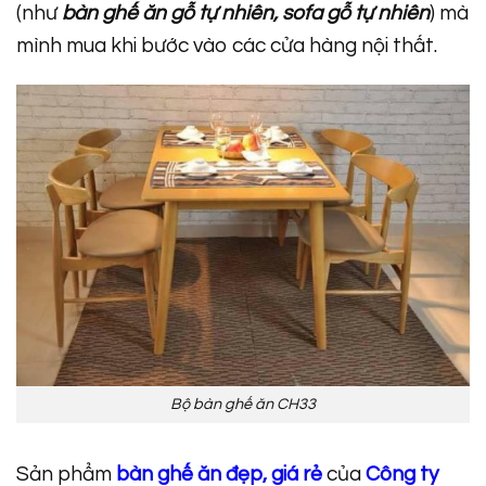
(như
bàn ghế ăn gỗ tự nhiên, sofa gỗ tự nhiên
) mà
mình mua khi bước vào các cửa hàng nội thất.
Bộ bàn ghế ăn CH33
Sản phẩm
bàn ghế ăn đẹp, giá rẻ
của
Công ty