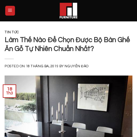
Skip
to
content
TIN TỨC
Làm Thế Nào Để Chọn Được Bộ Bàn Ghế
Ăn Gỗ Tự Nhiên Chuẩn Nhất?
POSTED ON
18 THÁNG BA, 2019
BY
NGUYỄN ĐÀO
18
Th3