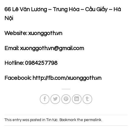
66 Lê Văn Lương – Trung Hòa – Cầu Giấy – Hà
Nội
Website:
xuonggoth.vn
Email:
xuonggoth.vn@gmail.com
Hotline:
0984257798
Facebook:
http://fb.com/xuonggoth.vn
This entry was posted in
Tin tức
. Bookmark the
permalink
.