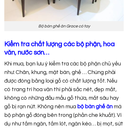
Bộ bàn ghế ăn Grace có tay
Kiểm tra chất lượng các bộ phận, hoa
văn, nước sơn…
Khi mua, bạn lưu ý kiểm tra các bộ phận chủ yếu
như: Chân, khung, mặt bàn, ghế … Chúng phải
được đóng bằng loại gỗ có chất lượng tốt. Nếu
có trang trí hoa văn thì phải sắc nét, đẹp mắt,
không có những đầu mẩu gỗ thừa, mắt sâu hay
gỗ bị rạn nứt. Không nên mua
bộ bàn ghế ăn
mà
bộ phận gỗ đóng bên trong (phần che khuất). Ví
dụ như tấm ngăn, tấm lót, ngăn kéo… bị mọt, sứt