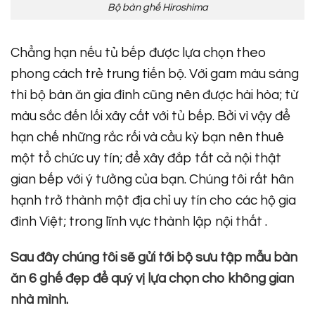
Bộ bàn ghế Hiroshima
Chẳng hạn nếu tủ bếp được lựa chọn theo
phong cách trẻ trung tiến bộ. Với gam màu sáng
thì bộ bàn ăn gia đình cũng nên được hài hòa; từ
màu sắc đến lối xây cất với tủ bếp. Bởi vì vậy để
hạn chế những rắc rối và cầu kỳ bạn nên thuê
một tổ chức uy tín; để xây đắp tất cả nội thật
gian bếp với ý tưởng của bạn. Chúng tôi rất hân
hạnh trở thành một địa chỉ uy tín cho các hộ gia
đình Việt; trong lĩnh vực thành lập nội thất .
Sau đây chúng tôi sẽ gửi tới bộ sưu tập mẫu bàn
ăn 6 ghế đẹp để quý vị lựa chọn cho không gian
nhà mình
.