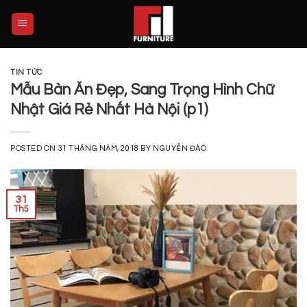
Skip
to
content
TIN TỨC
Mẫu Bàn Ăn Đẹp, Sang Trọng Hình Chữ
Nhật Giá Rẻ Nhất Hà Nội (p1)
POSTED ON
31 THÁNG NĂM, 2018
BY
NGUYỄN ĐÀO
31
Th5