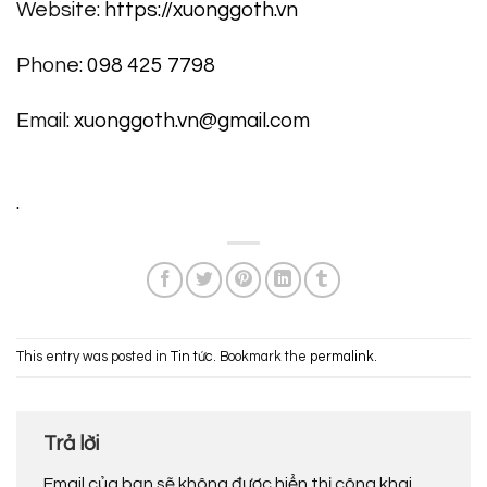
Website:
https://xuonggoth.vn
Phone:
098 425 7798
Email:
xuonggoth.vn@gmail.com
.
This entry was posted in
Tin tức
. Bookmark the
permalink
.
Trả lời
Email của bạn sẽ không được hiển thị công khai.