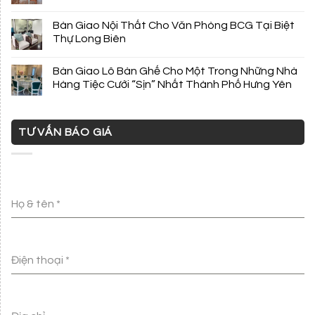
Bàn Giao Nội Thất Cho Văn Phòng BCG Tại Biệt
Thự Long Biên
Bàn Giao Lô Bàn Ghế Cho Một Trong Những Nhà
Hàng Tiệc Cưới “Sịn” Nhất Thành Phố Hưng Yên
TƯ VẤN BÁO GIÁ
Họ & tên
*
Điện thoại
*