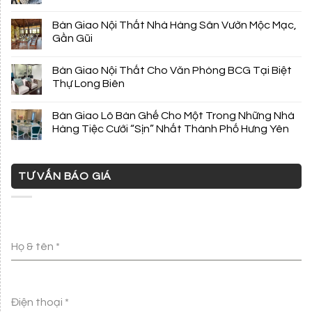
Bàn Giao Nội Thất Nhà Hàng Sân Vườn Mộc Mạc,
Gần Gũi
Bàn Giao Nội Thất Cho Văn Phòng BCG Tại Biệt
Thự Long Biên
Bàn Giao Lô Bàn Ghế Cho Một Trong Những Nhà
Hàng Tiệc Cưới “Sịn” Nhất Thành Phố Hưng Yên
TƯ VẤN BÁO GIÁ
Họ & tên
*
Điện thoại
*