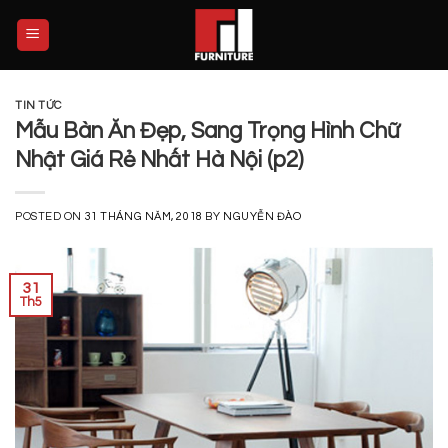
Skip
to
content
TIN TỨC
Mẫu Bàn Ăn Đẹp, Sang Trọng Hình Chữ
Nhật Giá Rẻ Nhất Hà Nội (p2)
POSTED ON
31 THÁNG NĂM, 2018
BY
NGUYỄN ĐÀO
31
Th5