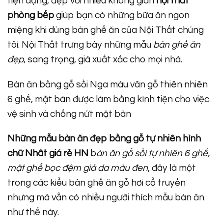
tiện dụng, đẹp với nhiều không gian
nội thất
phòng bếp
giúp bạn có những bữa ăn ngon
miệng khi dùng bàn ghế ăn của Nội Thất chúng
tôi. Nội Thất trưng bày những mẫu
bàn ghế ăn
đẹp
, sang trọng, giá xuất xắc cho mọi nhà.
Bàn ăn bằng gỗ sồi Nga màu vân gỗ thiên nhiên
6 ghế, mặt bàn được làm bằng kính tiện cho việc
vệ sinh và chống nứt mặt bàn
Những mẫu bàn ăn đẹp bằng gỗ tự nhiên hình
chữ Nhât giá rẻ HN
b
àn ăn gỗ sồi tự nhiên 6 ghế,
mặt ghế bọc đệm giả da màu đen
, đây là một
trong các kiểu bàn ghế ăn gỗ hơi cổ truyền
nhưng mà vẫn có nhiều người thích mẫu bàn ăn
như thế này.