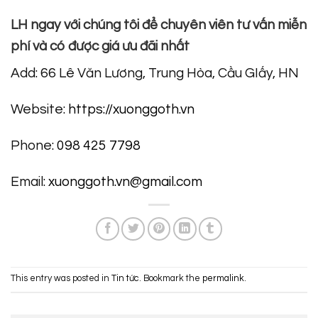
LH ngay với chúng tôi để chuyên viên tư vấn miễn
phí và có được giá ưu đãi nhất
Add: 66 Lê Văn Lương, Trung Hòa, Cầu GIấy, HN
Website:
https://xuonggoth.vn
Phone:
098 425 7798
Email:
xuonggoth.vn@gmail.com
This entry was posted in
Tin tức
. Bookmark the
permalink
.