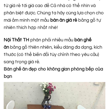
từ giá rẻ tới giá cao để Cả nhà có thể nhìn và
phân biệt được. Chúng ta hãy cùng lựa chọn cho
mái ấm mình một mẫu
bàn ăn giá rẻ
bằng gỗ tự
nhiên thích hợp nhất nhé!
Nội Thất TH
phân phối nhiều mẫu
bàn ghế
ăn
bằng gỗ thiên nhiên, kiểu dáng đa dạng, kích
thước (có thể biến đổi tùy chỉnh theo yêu cầu)
sang trọng giá rẻ.
Bàn ghế ăn đẹp cho không gian phòng bếp của
bạn