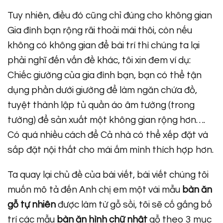
Tuy nhiên, điều đó cũng chỉ đúng cho không gian
Gia đình bạn rộng rãi thoải mái thôi, còn nếu
không có không gian để bài trí thì chúng ta lại
phải nghĩ đến vấn đề khác, tôi xin đem ví dụ:
Chiếc giường của gia đình bạn, bạn có thể tận
dụng phần dưới giường để làm ngăn chứa đồ,
tuyệt thành lập tủ quần áo âm tường (trong
tường) để sản xuất một không gian rộng hơn….
Có quá nhiều cách để Cả nhà có thể xếp đặt và
sắp đặt nội thất cho mái ấm mình thích hợp hơn.
Ta quay lại chủ đề của bài viết, bài viết chúng tôi
muốn mô tả đến Anh chị em một vài mẫu
bàn ăn
gỗ tự nhiên
được làm từ gỗ sồi, tôi sẽ cố gắng bố
trí các mẫu
bàn ăn hình chữ nhật
gỗ theo 3 mục