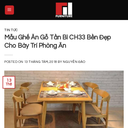
Skip
to
content
TIN TỨC
Mẫu Ghế Ăn Gỗ Tần Bì CH33 Bền Đẹp
Cho Bày Trí Phòng Ăn
POSTED ON
13 THÁNG TÁM, 2018
BY
NGUYỄN ĐÀO
13
Th8