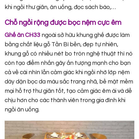
khi ngồi thư giãn, ăn uống, đọc sách báo,…
Chỗ ngồi rộng được bọc nệm cực êm
Ghế ăn CH33
ngoài sở hữu khung ghế được làm
bằng chất liệu gỗ Tần Bì bền, đẹp tự nhiên,
khung gỗ có nhiều nét bo tròn nghệ thuật thì nó
còn tạo điểm nhấn gây ấn tượng mạnh cho bạn
cả về cái nhìn lẫn cảm giác khi ngồi nhờ lớp nệm
dày dặn bọc da màu sắc trang nhã, bề mặt mềm
mại hỗ trợ thư giãn tốt, tạo cảm giác êm ái và dễ
chịu hơn cho các thành viên trong gia đình khi
ngồi ăn uống.