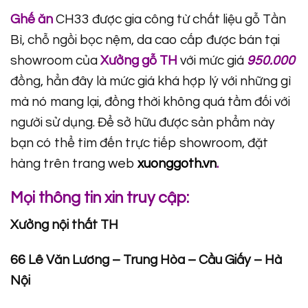
Ghế ăn
CH33 được gia công từ chất liệu gỗ Tần
Bì, chỗ ngồi bọc nệm, da cao cấp được bán tại
showroom của
Xưởng gỗ TH
với mức giá
950.000
đồng, hẳn đây là mức giá khá hợp lý với những gì
mà nó mang lại, đồng thời không quá tầm đối với
người sử dụng. Để sở hữu được sản phẩm này
bạn có thể tìm đến trực tiếp showroom, đặt
hàng trên trang web
xuonggoth.vn
.
Mọi thông tin xin truy cập:
Xưởng nội thất TH
66 Lê Văn Lương – Trung Hòa – Cầu Giấy – Hà
Nội