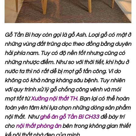
Gỗ Tần Bì hay còn gọi là gỗ Ash. Loại gỗ có mặt ở
những vùng đất trũng dọc theo đồng bằng duyên
hải phía nam. Tuy có độ nền tốt nhưng cũng có
những nhược điểm. Như so với thời tiết, khí hậu ở
nước ta thì nó rất dễ bị mọt gỗ tấn công. Vì do
không có khả năng kháng sâu bệnh. Tuy nhiên
với quy trình xử lý gỗ chống công vênh và mói
mọt tốt từ
Xưởng nội thất TH.
Bạn lại có thể hoàn
toàn yên tâm khi lựa chọn những dòng sản phẩm
nội thất. Như
ghế ăn gỗ Tần Bì CH33
để bày trí
cho
nội thất phòng ăn
bên trong không gian thiết
kế nội thất nhà đẹp của mình.