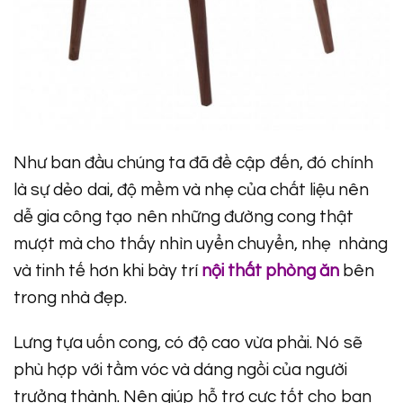
Như ban đầu chúng ta đã đề cập đến, đó chính
là sự dẻo dai, độ mềm và nhẹ của chất liệu nên
dễ gia công tạo nên những đường cong thật
mượt mà cho thấy nhìn uyển chuyển, nhẹ nhàng
và tinh tế hơn khi bày trí
nội thất phòng ăn
bên
trong nhà đẹp.
Lưng tựa uốn cong, có độ cao vừa phải. Nó sẽ
phù hợp với tầm vóc và dáng ngồi của người
trưởng thành. Nên giúp hỗ trợ cực tốt cho bạn