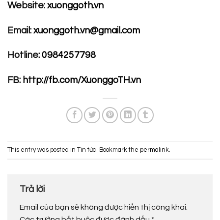
Website:
xuonggoth.vn
Email:
xuonggoth.vn@gmail.com
Hotline:
0984257798
FB:
http://fb.com/XuonggoTH.vn
This entry was posted in
Tin tức
. Bookmark the
permalink
.
Trả lời
Email của bạn sẽ không được hiển thị công khai.
Các trường bắt buộc được đánh dấu
*