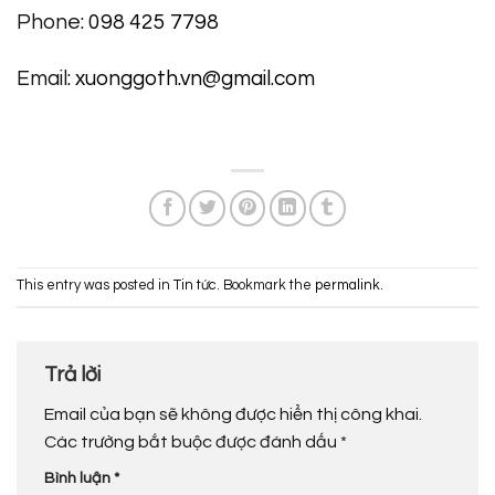
Phone:
098 425 7798
Email:
xuonggoth.vn@gmail.com
This entry was posted in
Tin tức
. Bookmark the
permalink
.
Trả lời
Email của bạn sẽ không được hiển thị công khai.
Các trường bắt buộc được đánh dấu
*
Bình luận
*