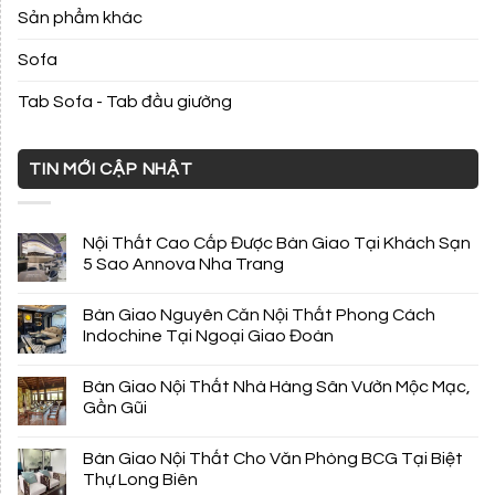
Sản phẩm khác
Sofa
Tab Sofa - Tab đầu giường
TIN MỚI CẬP NHẬT
Nội Thất Cao Cấp Được Bàn Giao Tại Khách Sạn
5 Sao Annova Nha Trang
Bàn Giao Nguyên Căn Nội Thất Phong Cách
Indochine Tại Ngoại Giao Đoàn
Bàn Giao Nội Thất Nhà Hàng Sân Vườn Mộc Mạc,
Gần Gũi
Bàn Giao Nội Thất Cho Văn Phòng BCG Tại Biệt
Thự Long Biên