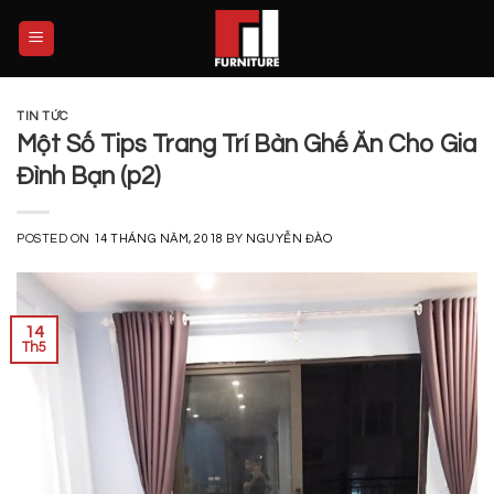
Skip
to
content
TIN TỨC
Một Số Tips Trang Trí Bàn Ghế Ăn Cho Gia
Đình Bạn (p2)
POSTED ON
14 THÁNG NĂM, 2018
BY
NGUYỄN ĐÀO
14
Th5